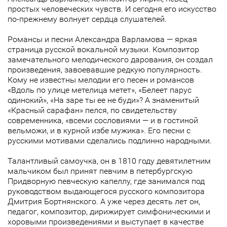
простых человеческих чувств. И сегодня его искусство
по-прежнему волнует сердца слушателей.
Романсы и песни Александра Варламова — яркая
страница русской вокальной музыки. Композитор
замечательного мелодического дарования, он создал
произведения, завоевавшие редкую популярность.
Кому не известны мелодии его песен и романсов
«Вдоль по улице метелица метет», «Белеет парус
одинокий», «На заре ты ее не буди»? А знаменитый
«Красный сарафан» пелся, по свидетельству
современника, «всеми сословиями — и в гостиной
вельможи, и в курной избе мужика». Его песни с
русскими мотивами сделались подлинно народными.
Талантливый самоучка, он в 1810 году девятилетним
мальчиком был принят певчим в петербургскую
Придворную певческую капеллу, где занимался под
руководством выдающегося русского композитора
Дмитрия Бортнянского. А уже через десять лет он,
педагог, композитор, дирижирует симфоническими и
хоровыми произведениями и выступает в качестве