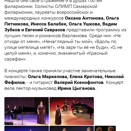
Нашли они свое отражение и в душах гостей
филармонии. Солисты ОЛИМП Самарской
филармонии, лауреаты всероссийских и
международных конкурсов
Оксана Антонова, Ольга
Пятникова, Инесса Балабек, Ольга Ушкова, Вадим
Зубков и Евгений Саврасов
представили программу из
лучших песен и романсов Варламова. Среди них: «Не
отходи от меня», «Ненаглядный ты мой», «Вдоль по
улице метелица метёт», «На заре ты её не буди», «О, не
целуй меня», и, конечно, знаменитый «Красный
сарафан».
В концерте также приняли участие замечательные
пианисты:
Ольга Маркелова, Елена Кротова, Николай
Фефилов
, - и гитарист
Валерий Ксенофонтов
. Концерт
вела лектор-музыковед
Ирина Цыганова.