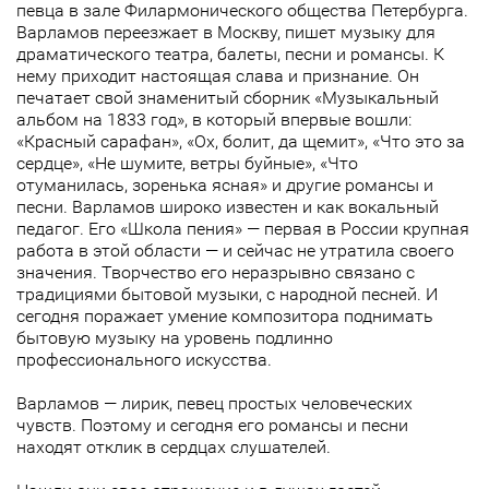
певца в зале Филармонического общества Петербурга.
Варламов переезжает в Москву, пишет музыку для
драматического театра, балеты, песни и романсы. К
нему приходит настоящая слава и признание. Он
печатает свой знаменитый сборник «Музыкальный
альбом на 1833 год», в который впервые вошли:
«Красный сарафан», «Ох, болит, да щемит», «Что это за
сердце», «Не шумите, ветры буйные», «Что
отуманилась, зоренька ясная» и другие романсы и
песни. Варламов широко известен и как вокальный
педагог. Его «Школа пения» — первая в России крупная
работа в этой области — и сейчас не утратила своего
значения. Творчество его неразрывно связано с
традициями бытовой музыки, с народной песней. И
сегодня поражает умение композитора поднимать
бытовую музыку на уровень подлинно
профессионального искусства.
Варламов — лирик, певец простых человеческих
чувств. Поэтому и сегодня его романсы и песни
находят отклик в сердцах слушателей.