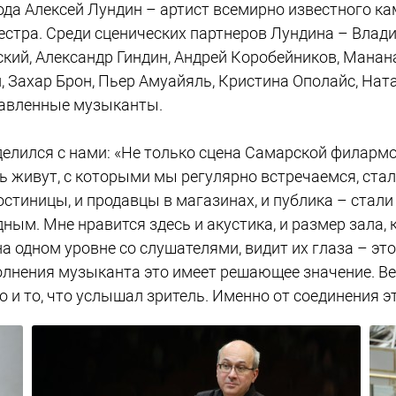
да Алексей Лундин – артист всемирно известного ка
кестра. Среди сценических партнеров Лундина – Вла
кий, Александр Гиндин, Андрей Коробейников, Манан
 Захар Брон, Пьер Амуайяль, Кристина Ополайс, Нат
лавленные музыканты.
елился с нами: «Не только сцена Самарской филармон
ь живут, с которыми мы регулярно встречаемся, стал
остиницы, и продавцы в магазинах, и публика – стал
ным. Мне нравится здесь и акустика, и размер зала
а одном уровне со слушателями, видит их глаза – это
олнения музыканта это имеет решающее значение. Вед
но и то, что услышал зритель. Именно от соединения 