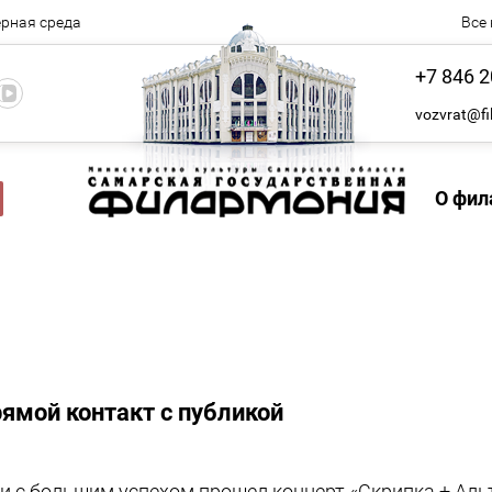
рная среда
Все
+7 846 2
vozvrat@fi
О фил
ямой контакт с публикой
и с большим успехом прошел концерт «Скрипка + Альт