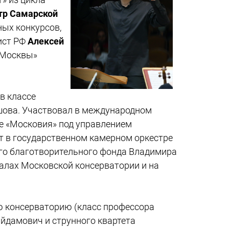
тр Самарской
ных конкурсов,
ист РФ
Алексей
ы Москвы»
в классе
лашова. Участвовал в международном
ре «Московия» под управлением
ает в государственном камерном оркестре
го благотворительного фонда Владимира
залах Московской консерватории и на
 консерваторию (класс профессора
йдамович и струнного квартета