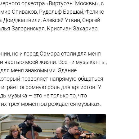
мерного оркестра «Виртуозы Москвы», с
димир Спиваков, Рудольф Баршай, Феликс
а Доиджашвили, Алексей Уткин, Сергей
алья Загоринская, Кристиан Захариас,
ии, но и город Самара стали для меня
и частью моей жизни. Все - и музыканты,
и для меня знакомыми. Здание
, который позволяет напрямую общаться
 играет огромную роль для артистов. У
ь музыка – это не только то, что
этих трех моментов рождается музыка».