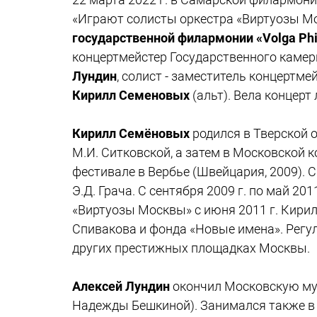
«Играют солисты оркестра «Виртуозы Мо
государственной филармонии «Volga Phi
концертмейстер Государственного камер
Лундин
, солист - заместитель концертм
Кирилл Семеновых
(альт). Вела концер
Кирилл Семёновых
родился в Тверской 
М.И. Ситковской, а затем в Московской к
фестивале в Вербье (Швейцария, 2009). 
Э.Д. Грача. С сентября 2009 г. по май 2
«Виртуозы Москвы» с июня 2011 г. Кир
Спивакова и фонда «Новые имена». Регул
других престижных площадках Москвы.
Алексей Лундин
окончил Московскую му
Надежды Бешкиной). Занимался также в 