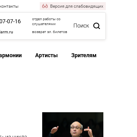
 контакты
Версия
для слабовидящих
отдел работы со
07-07-16
слушателями
Поиск
larm.ru
возврат эл. билетов
армонии
Артисты
Зрителям
» из цикла