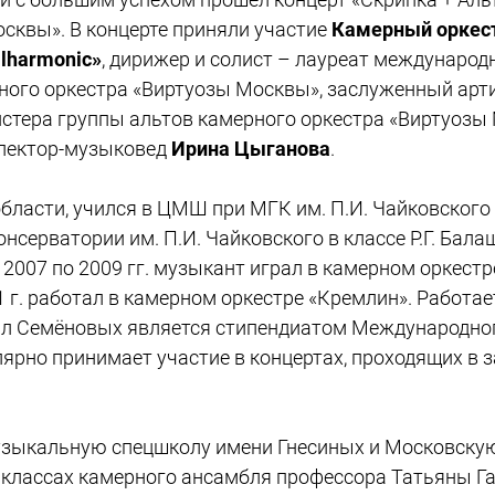
сквы». В концерте приняли участие
Камерный оркес
lharmonic»
, дирижер и солист – лауреат международ
ного оркестра «Виртуозы Москвы», заслуженный арт
ейстера группы альтов камерного оркестра «Виртуоз
т лектор-музыковед
Ирина Цыганова
.
области, учился в ЦМШ при МГК им. П.И. Чайковского 
онсерватории им. П.И. Чайковского в классе Р.Г. Ба
С 2007 по 2009 гг. музыкант играл в камерном оркест
011 г. работал в камерном оркестре «Кремлин». Работ
илл Семёновых является стипендиатом Международно
ярно принимает участие в концертах, проходящих в 
зыкальную спецшколу имени Гнесиных и Московскую
классах камерного ансамбля профессора Татьяны Га