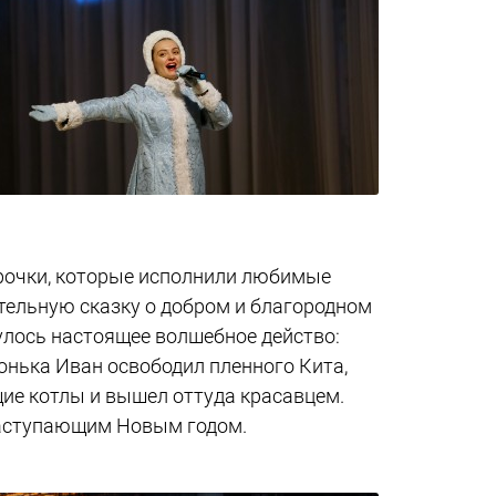
урочки, которые исполнили любимые
ительную сказку о добром и благородном
улось настоящее волшебное действо:
онька Иван освободил пленного Кита,
щие котлы и вышел оттуда красавцем.
наступающим Новым годом.