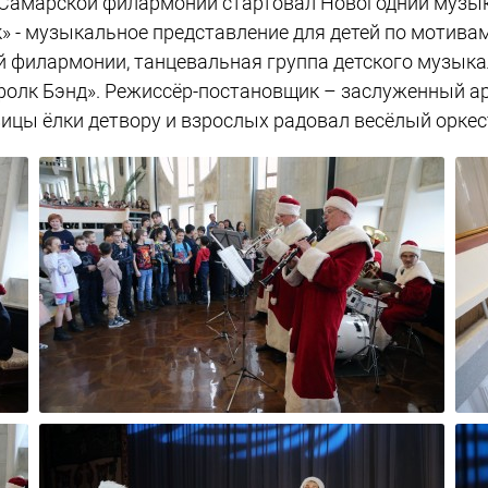
ле Самарской филармонии стартовал Новогодний муз
» - музыкальное представление для детей по мотива
 филармонии, танцевальная группа детского музыка
фолк Бэнд». Режиссёр-постановщик – заслуженный ар
ицы ёлки детвору и взрослых радовал весёлый оркес