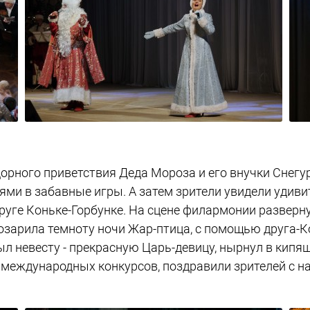
орного приветствия Деда Мороза и его внучки Снег
лями в забавные игры. А затем зрители увидели удив
руге Коньке-Горбунке. На сцене филармонии разверн
озарила темноту ночи Жар-птица, с помощью друга-К
ыл невесту - прекрасную Царь-девицу, нырнул в кипя
 международных конкурсов, поздравили зрителей с 