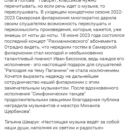
Ольга Попова:
" Говорят, классиков нужно
перечитывать, но если речь идет о музыке, то
переслушивать. В уходящем концертном сезоне 2022-
2023 Самарская филармония многократно дарила
своим слушателям возможность переслушать и
переосмыслить произведения, которые, кажется, уже
знаешь от ноты до ноты. 18 июня 2023 года состоялся
последний концерт "Рахманиновского" абонемента.
Отрадно видеть, что нередким гостем в Самарской
филармонии стал молодой и необыкновенно
талантливый пианист Иван Бессонов, ведь каждое его
исполнение - это настоящий подарок для слушателей.
"Рапсодия на тему Паганини" не стала исключением.
Хочется выразить надежду на дальнейшее
сотрудничество нашей филармонии с этим
замечательным музыкантом. После вдохновенного
исполнения "Симфонических танцев"
продолжительными овациями благодарная публика
наградила музыкантов и маэстро Михаила
Щербакова".
Татьяна Шамрук
: «Настоящая музыка ведёт за собой
наши души, наполняя их светом и радостью»