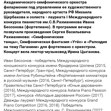
Академического симфонического оркестра
филармонии под управлением ее художественного
руководителя, народного артиста РФ Михаила
Щербакова и солиста - лауреата I Международного
конкурса пианистов им.С.В.Рахманинова Ивана
Бессонова (фортепиано). В программе вечера
позвучали произведения Сергея Васильевича
Рахманинова: «Симфонические
танцы», Симфоническая фантазия «Утёс» и «Рапсодия
на тему Паганини» для фортепиано с оркестром.
Концерт вела лектор-музыковед Ирина Цыганова.
Иван Бессонов - победитель Международного
юношеского конкурса имени Фридерика Шопена (2015,
Санкт-Петербург, Гран-при), Международного конкурса
имени Антона Рубинштейна «Фортепианная миниатюра
в русской музыке» (2016, Санкт-Петербург), конкурса
Правительства Санкт-Петербурга «Юные дарования»
(2016), Международного конкурса Astana Piano Passion
(2017), конкурса «Молодые дарования России» (2017).
Дважды лауреат Международного конкурса Grand
Piano Competition (2016, 2018). Победитель
Международного конкурса им. С. Рахманинова (2022