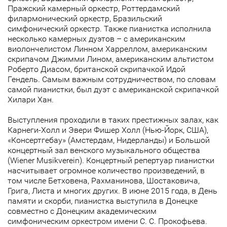
Пражский камерный оркестр, Роттердамский
филармонический оркестр, Бразильский
симфонический оркестр. Также пианистка исполнила
несколько камерных дуэтов – с американским
виолончелистом Линном Харреллом, американским
скрипачом Джимми Лином, американским альтистом
Роберто Диасом, британской скрипачкой Идой
Гендель. Самым важным сотрудничеством, по словам
самой пианистки, был дуэт с американской скрипачкой
Хилари Хан.
Выступления проходили в таких престижных залах, как
Карнеги-Холл и Эвери Фишер Холл (Нью-Йорк, США),
«Консертгебау» (Амстердам, Нидерланды) и Большой
концертный зал венского музыкального общества
(Wiener Musikverein). Концертный репертуар пианистки
насчитывает огромное количество произведений, в
том числе Бетховена, Рахманинова, Шостаковича,
Грига, Листа и многих других. В июне 2015 года, в День
памяти и скорби, пианистка выступила в Донецке
совместно с Донецким академическим
симфоническим оркестром имени С. С. Прокофьева.