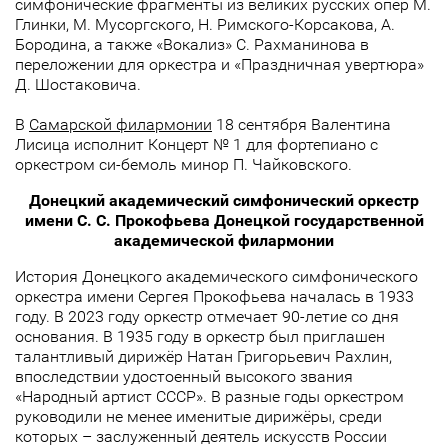
симфонические фрагменты из великих русских опер М.
Глинки, М. Мусоргского, Н. Римского-Корсакова, А.
Бородина, а также «Вокализ» С. Рахманинова в
переложении для оркестра и «Праздничная увертюра»
Д. Шостаковича.
В
Самарской филармонии
18 сентября Валентина
Лисица исполнит Концерт № 1 для фортепиано с
оркестром си-бемоль минор П. Чайковского.
Донецкий академический симфонический оркестр
имени С. С. Прокофьева Донецкой государственной
академической филармонии
История Донецкого академического симфонического
оркестра имени Сергея Прокофьева началась в 1933
году. В 2023 году оркестр отмечает 90-летие со дня
основания. В 1935 году в оркестр был приглашен
талантливый дирижёр Натан Григорьевич Рахлин,
впоследствии удостоенный высокого звания
«Народный артист СССР». В разные годы оркестром
руководили не менее именитые дирижёры, среди
которых – заслуженный деятель искусств России