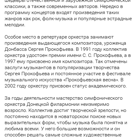
шедевры отечественной и зарубежной симфонической
классики, а также современных авторов. Нередко в
программу концертов входят произведения таких
жанров как рок, фолк-музыка и популярные эстрадные
мелодии.
Особое место в репертуаре оркестра занимают
произведения выдающегося композитора, уроженца
Донбасса Сергея Прокофьева. В 1991 году коллектив
оркестра удостоен премии имени С. С. Прокофьева, а в
1997 ему присвоено имя композитора. Так отмечены
заслуги музыкантов в популяризации творчества
Сергея Прокофьева и постоянное участие в фестивале
музыкального искусства «Прокофьевская весна». В
2002 году оркестру присвоен статус академического.
За годы деятельности мастерство симфонического
оркестра Донецкой филармонии неизмеримо
возросло. Коллектив достиг творческой зрелости, но
постоянно находится в новаторском поиске новых
выразительных форм, чтобы музыка была понятна и
любима всеми. У него большие возможности и он
способен решать самые сложные художественные