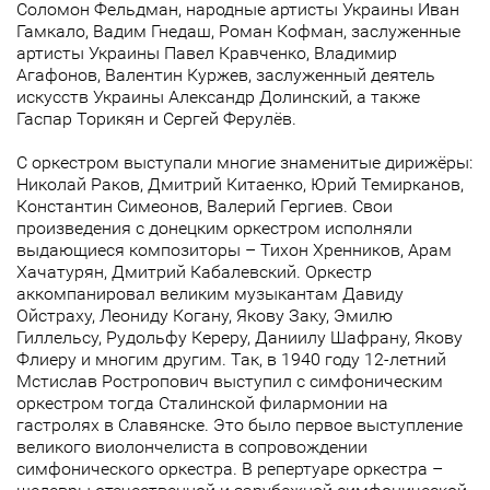
Соломон Фельдман, народные артисты Украины Иван
Гамкало, Вадим Гнедаш, Роман Кофман, заслуженные
артисты Украины Павел Кравченко, Владимир
Агафонов, Валентин Куржев, заслуженный деятель
искусств Украины Александр Долинский, а также
Гаспар Торикян и Сергей Ферулёв.
С оркестром выступали многие знаменитые дирижёры:
Николай Раков, Дмитрий Китаенко, Юрий Темирканов,
Константин Симеонов, Валерий Гергиев. Свои
произведения с донецким оркестром исполняли
выдающиеся композиторы – Тихон Хренников, Арам
Хачатурян, Дмитрий Кабалевский. Оркестр
аккомпанировал великим музыкантам Давиду
Ойстраху, Леониду Когану, Якову Заку, Эмилю
Гиллельсу, Рудольфу Кереру, Даниилу Шафрану, Якову
Флиеру и многим другим. Так, в 1940 году 12-летний
Мстислав Ростропович выступил с симфоническим
оркестром тогда Сталинской филармонии на
гастролях в Славянске. Это было первое выступление
великого виолончелиста в сопровождении
симфонического оркестра. В репертуаре оркестра –