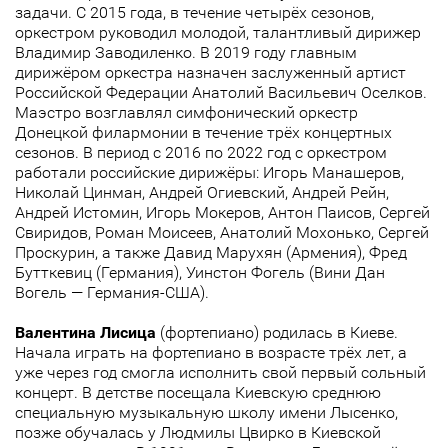
задачи. С 2015 года, в течение четырёх сезонов,
оркестром руководил молодой, талантливый дирижер
Владимир Заводиленко. В 2019 году главным
дирижёром оркестра назначен заслуженный артист
Российской Федерации Анатолий Васильевич Оселков.
Маэстро возглавлял симфонический оркестр
Донецкой филармонии в течение трёх концертных
сезонов. В период с 2016 по 2022 год с оркестром
работали российские дирижёры: Игорь Манашеров,
Николай Цинман, Андрей Огиевский, Андрей Рейн,
Андрей Истомин, Игорь Мокеров, Антон Паисов, Сергей
Свиридов, Роман Моисеев, Анатолий Мохонько, Сергей
Проскурин, а также Давид Марухян (Армения), Фред
Бутткевиц (Германия), Уинстон Фогель (Вини Дан
Вогель — Германия-США).
Валентина Лисица
(фортепиано) родилась в Киеве.
Начала играть на фортепиано в возрасте трёх лет, а
уже через год смогла исполнить свой первый сольный
концерт. В детстве посещала Киевскую среднюю
специальную музыкальную школу имени Лысенко,
позже обучалась у Людмилы Цвирко в Киевской