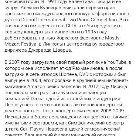
консерватории. В 1991 году Валентина Лисица и её
супруг Алексей Кузнецов выиграли первый приз
престижного международного конкурса фортепианных
дуэтов Dranoff International Two Piano Competition. Это
позволило им переехать в США, чтобы продолжить
карьеру концертных пианистов и в 1995 году
дебютировать на нью-йоркском фестивале Mostly
Mozart Festival в Линкольн-центре под руководством
дирижёра Джерарда Шварца.
В 2007 году загрузила свой первый ролик на YouTube, в
котором она исполняет этюд Рахманинова, а после
загрузки в сеть этюдов Шопена, DVD с которыми был
выпущен в 2004, его продажи в крупнейшем интернет-
магазине Amazon резко взлетели. В 2012 году Лисица
подписала контракт со звукозаписывающей
компанией Decca, одной из старейших в индустрии.
После успеха в сети занялась активной концертной
деятельностью. Так, в концертном сезоне 2008-2009
Лисица дала более восьмидесяти концертов с такими
именитыми составами, как Симфонический оркестр
штата Сан-Паулу, Новозеландский симфонический
оркестр, Варшавский филармонический оркестр,