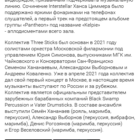
линию. Сочинение Interstellar Ханса Циммера было
поддержано яркими фонариками на телефонах
слушателей, а первый трек на предстоящем альбоме
группы «Pantheon» под название «Kelpie»
- аплодисментами всего зала.
Коллектив Three Sticks был основан в 2021 году
солистами оркестра Московской филармонии под
управлением Юрия Симонова, выпускниками МГК им.
Чайковского и Консерватории Сан-Франциско
Семеном Хананаевым, Александром Выборновым и
Андреем Коваленко. Уже в апреле 2021 года коллектив
дал свой первый концерт в Москве, в настоящее время
музыканты выступают по России и за рубежом.
Коллектив является официальным представителем
зарубежных барабанных компаний Black Swamp
Percussion и Vater Drumsticks. В составе ансамбля
выступили Семён Хананаев (рояль, маримба,
перкуссия), Александр Выборнов (перкуссия, вибрафон,
маримба), Денис Рогозянов (маримба, перкуссия)
и Егор Веселовский (маримба, перкуссия).