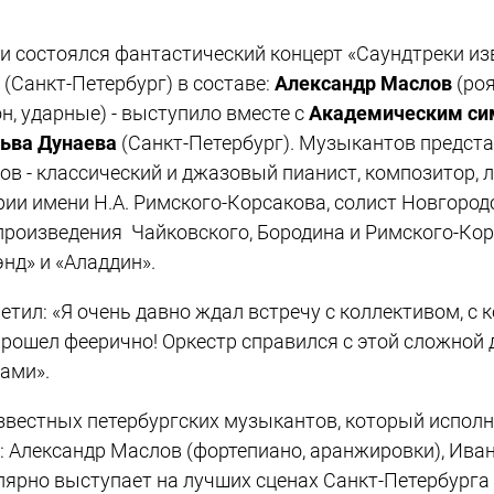
ии состоялся фантастический концерт «Саундтреки из
(Санкт-Петербург) в составе:
Александр Маслов
(роя
н, ударные) - выступило вместе с
Академическим си
ьва Дунаева
(Санкт-Петербург). Музыкантов предст
ов - классический и джазовый пианист, композитор,
рии имени Н.А. Римского-Корсакова, солист Новгород
 произведения Чайковского, Бородина и Римского-Ко
нд» и «Аладдин».
етил: «Я очень давно ждал встречу с коллективом, с
 прошел феерично! Оркестр справился с этой сложной 
тами».
звестных петербургских музыкантов, который исполн
т: Александр Маслов (фортепиано, аранжировки), Ива
лярно выступает на лучших сценах Санкт-Петербурга и