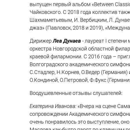
выпущен первый альбом «Between Classic
Чайковского. С 2018 года коллектив так
Шахмаметьевым, И. Вербицким, Л. Дунае
джаз» (Павловск, 2018 и 2019), «Междуна
Дирижер
Лев Дунаев
- лауреат I степен
оркестра Новгородской областной филар
краевой филармонии. С 2016 года – пр
Волгоградского академического симфони
С.Стадлер, Н.Корнев, О.Ведер (Германия)
О.Кондиной, О.Петровой, Ф.Фукс (Германия
Воодушевленные отзывы слушателей:
Екатерина Иванова:
«Вчера на сцене Сам
сопровождении Академического симфони
очень понравилось это выступление, он
Маслова как-будто парят по клавишам ро