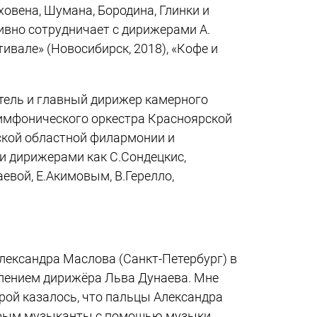
овена, Шумана, Бородина, Глинки и
ивно сотрудничает c дирижерами А.
вале» (Новосибирск, 2018), «Кофе и
итель и главный дирижер камерного
Симфонического оркестра Красноярской
ской областной филармонии и
и дирижерами как С.Сондецкис,
евой, Е.Акимовым, В.Герелло,
ександра Маслова (Санкт-Петербург) в
лением дирижёра Льва Дунаева. Мне
рой казалось, что пальцы Александра
оторым музыканты с помощью музыки