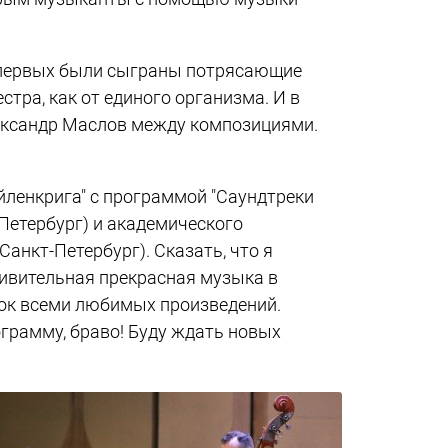
 Во-первых были сыграны потрясающие
ра, как от единого организма. И в
лександр Маслов между композициями.
йленкрига" с программой "Саундтреки
Петербург) и академического
нкт-Петербург). Сказать, что я
Удивительная прекрасная музыка в
ток всеми любимых произведений.
грамму, браво! Буду ждать новых