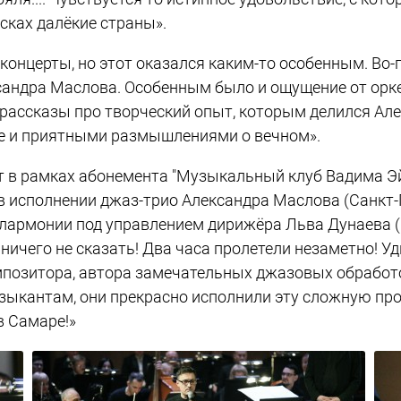
ках далёкие страны».
 на концерты, но этот оказался каким-то особенным.
андра Маслова. Особенным было и ощущение от оркест
 рассказы про творческий опыт, которым делился А
ше и приятными размышлениями о вечном».
рт в рамках абонемента "Музыкальный клуб Вадима Э
в исполнении джаз-трио Александра Маслова (Санкт-
армонии под управлением дирижёра Льва Дунаева (Са
 ничего не сказать! Два часа пролетели незаметно! 
мпозитора, автора замечательных джазовых обрабо
ыкантам, они прекрасно исполнили эту сложную про
в Самаре!»