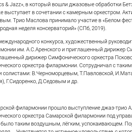
s & Jazz», в который вошли джазовые обработки Бетх
же выступает в сочетании с камерным оркестром. Акт
вым. Трио Маслова принимало участие в «Белом фести
родная неделя консерваторий» (СПб, 2019).
и международного конкурса, художественный руковод
монии им. А.С.Аренского и приглашенный дирижер 
иглашенный дирижер Симфонического оркестра Псков
ческого оркестра филармонии. Сотрудничал с таким
 и солистами: В.Черноморцевым, Т.Павловской, И.Мата
), Г.Сидоренко, Д.Седовым и др.
арской филармонии прошло выступление джаз-трио Ал
ческого оркестра Самарской филармонии под управ
о было таким воздушным, лёгким, успокаивающем. По
яля.... Чувствуется то истинное удовольствие, с к