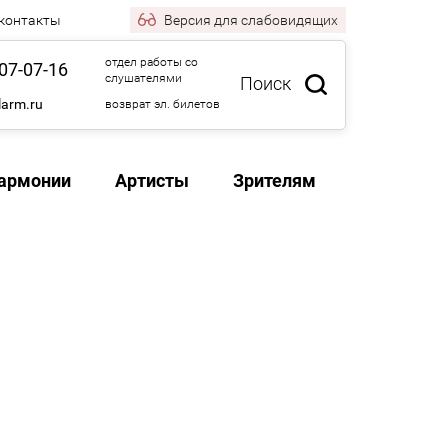
 контакты
Версия
для слабовидящих
отдел работы со
07-07-16
слушателями
Поиск
larm.ru
возврат эл. билетов
армонии
Артисты
Зрителям