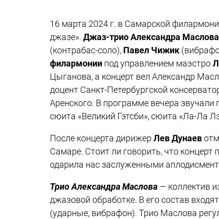
16 марта 2024 г. в Самарской филармон
джазе».
Джаз-трио Александра Маслова
(контрабас-соло),
Павел Чижик
(вибрафо
филармонии
под управлением маэстро
Л
Цыганова, а концерт вел Александр Масл
доцент Санкт-Петербургской консервато
Аренского. В программе вечера звучали
сюита «Великий Гэтсби», сюита «Ла-Ла Лэ
После концерта дирижер
Лев Дунаев
отм
Самаре. Стоит ли говорить, что концерт
одарила нас заслуженными аплодисмен
Трио Александра Маслова
— коллектив и
джазовой обработке. В его состав входя
(ударные, вибрафон). Трио Маслова регу