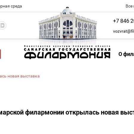
рная среда
Все
+7 846 2
vozvrat@fi
О фил
лась новая выставка
марской филармонии открылась новая выс