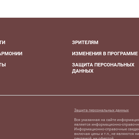
ТИ
ЗРИТЕЛЯМ
АРМОНИИ
ИЗМЕНЕНИЯ В ПРОГРАММЕ
ТЫ
ЗАЩИТА ПЕРСОНАЛЬНЫХ
ДАННЫХ
А
Защита персональных данных
Вся указанная на сайте информаци
является информационно-справочн
Информационно-справочные сведен
включая цены и т.п., не являются н
рекламой, ни офертой