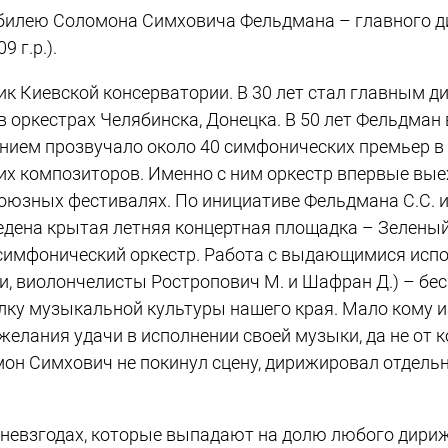
юбилею Соломона Симховича Фельдмана – главного 
 г.р.).
к Киевской консерватории. В 30 лет стал главным 
в оркестрах Челябинска, Донецка. В 50 лет Фельдма
ением прозвучало около 40 симфонических премьер в
х композиторов. Именно с ним оркестр впервые выех
оюзных фестивалях. По инициативе Фельдмана С.С. и 
ведена крытая летняя концертная площадка – Зелены
ь симфонический оркестр. Работа с выдающимися исп
рахи, виолончелисты Ростропович М. и Шафран Д.) – б
лку музыкальной культуры нашего края. Мало кому и
елания удачи в исполнении своей музыки, да не от к
мон Симхович не покинул сцену, дирижировал отдел
невзгодах, которые выпадают на долю любого дирижё