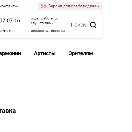
 контакты
Версия
для слабовидящих
отдел работы со
07-07-16
слушателями
Поиск
larm.ru
возврат эл. билетов
армонии
Артисты
Зрителям
тавка