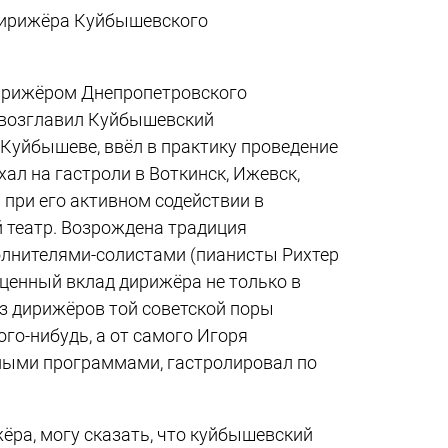
дирижёра Куйбышевского
дирижёром Днепропетровского
н возглавил Куйбышевский
 Куйбышеве, ввёл в практику проведение
ал на гастроли в Воткинск, Ижевск,
при его активном содействии в
й театр. Возрождена традиция
олнителями-солистами (пианисты Рихтер
есценный вклад дирижёра не только в
з дирижёров той советской поры
ого-нибудь, а от самого Игоря
ьными программами, гастролировал по
ра, могу сказать, что куйбышевский