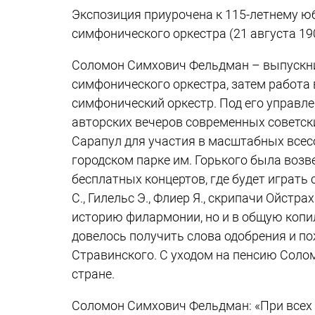
Экспозиция приурочена к 115-летнему 
симфонического оркестра (21 августа 1909
Соломон Симхович Фельдман – выпускни
симфонического оркестра, затем работа 
симфонический оркестр. Под его управл
авторских вечеров современных советски
Сарапул для участия в масштабных всес
городском парке им. Горького была воз
бесплатных концертов, где будет играт
С., Гилельс Э., Флиер Я., скрипачи Ойст
историю филармонии, но и в общую копи
довелось получить слова одобрения и пож
Стравинского. С уходом на пенсию Соло
стране.
Соломон Симхович Фельдман: «При всех 