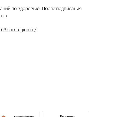
заний по здоровью. После подписания
нтр.
ct63.samregion.ru/