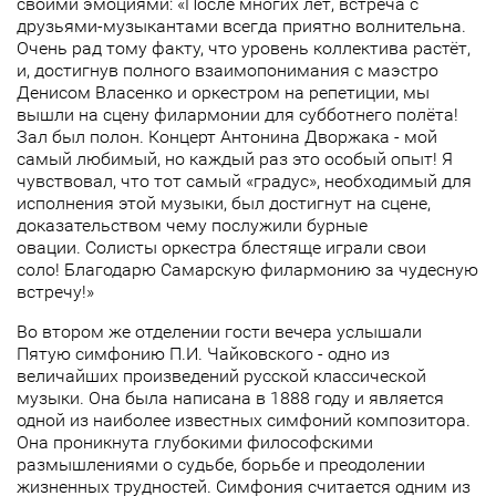
своими эмоциями: «После многих лет, встреча с
друзьями-музыкантами всегда приятно волнительна.
Очень рад тому факту, что уровень коллектива растёт,
и, достигнув полного взаимопонимания с маэстро
Денисом Власенко и оркестром на репетиции, мы
вышли на сцену филармонии для субботнего полёта!
Зал был полон. Концерт Антонина Дворжака - мой
самый любимый, но каждый раз это особый опыт! Я
чувствовал, что тот самый «градус», необходимый для
исполнения этой музыки, был достигнут на сцене,
доказательством чему послужили бурные
овации. Солисты оркестра блестяще играли свои
соло! Благодарю Самарскую филармонию за чудесную
встречу!»
Во втором же отделении гости вечера услышали
Пятую симфонию П.И. Чайковского - одно из
величайших произведений русской классической
музыки. Она была написана в 1888 году и является
одной из наиболее известных симфоний композитора.
Она проникнута глубокими философскими
размышлениями о судьбе, борьбе и преодолении
жизненных трудностей. Симфония считается одним из