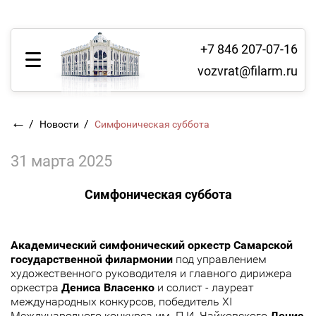
+7 846 207-07-16
vozvrat@filarm.ru
←
/
/
Новости
Симфоническая суббота
31 марта 2025
Симфоническая суббота
Академический симфонический оркестр Самарской
государственной филармонии
под управлением
художественного руководителя и главного дирижера
оркестра
Дениса Власенко
и солист - лауреат
международных конкурсов, победитель XI
Международного конкурса им. П.И. Чайковского
Денис