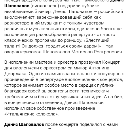
Шаповалов
(виолончель) подарили публике
незабываемый вечер. Денис Шаповалов — российский
виолончелист, зарекомендовавший себя как
разносторонний музыкант с тонким чувством
различных музыкальных стилей, одинаково блестяще
исполняющий разнообразный репертуар - от чисто
классических программ до рок-шоу. «Блестящий
талант! Он должен гордиться своим даром!» – так
охарактеризовал Шаповалова Мстислав Ростропович.
В исполнении мастера и оркестра прозвучал Концерт
для виолончели с оркестром си минор Антонина
Дворжака. Одно из самых значительных и популярных
произведений в репертуаре виолончельных концертов,
которое занимает особое место в сердцах публики
благодаря своей выразительности, техническим
требованиям и богатству музыкальных идей. А на бис,
в конце первого отделения, Денис Шаповалов
исполнил свое собственное произведение
«Итальянские колокола».
Денис Шаповалов
после концерта поделился с нами