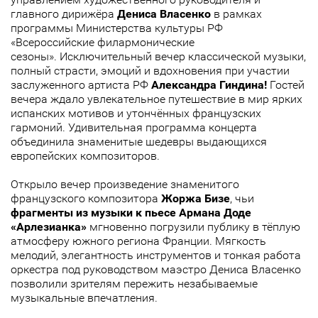
главного дирижёра
Дениса Власенко
в рамках
программы Министерства культуры РФ
«Всероссийские филармонические
сезоны». Исключительный вечер классической музыки,
полный страсти, эмоций и вдохновения при участии
заслуженного артиста РФ
Александра Гиндина!
Гостей
вечера ждало увлекательное путешествие в мир ярких
испанских мотивов и утончённых французских
гармоний. Удивительная программа концерта
объединила знаменитые шедевры выдающихся
европейских композиторов.
Открыло вечер произведение знаменитого
французского композитора
Жоржа Бизе
, чьи
фрагменты из музыки к пьесе Армана Доде
«Арлезианка»
мгновенно погрузили публику в тёплую
атмосферу южного региона Франции. Мягкость
мелодий, элегантность инструментов и тонкая работа
оркестра под руководством маэстро Дениса Власенко
позволили зрителям пережить незабываемые
музыкальные впечатления.