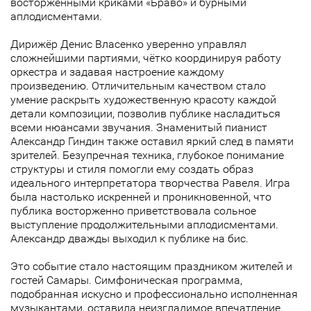
восторженными криками «Браво» и бурными
аплодисментами.
Дирижёр Денис Власенко уверенно управлял
сложнейшими партиями, чётко координируя работу
оркестра и задавая настроение каждому
произведению. Отличительным качеством стало
умение раскрыть художественную красоту каждой
детали композиции, позволив публике насладиться
всеми нюансами звучания. Знаменитый пианист
Александр Гиндин также оставил яркий след в памяти
зрителей. Безупречная техника, глубокое понимание
структуры и стиля помогли ему создать образ
идеального интерпретатора творчества Равеля. Игра
была настолько искренней и проникновенной, что
публика восторженно приветствовала сольное
выступление продолжительными аплодисментами.
Александр дважды выходил к публике на бис.
Это событие стало настоящим праздником жителей и
гостей Самары. Симфоническая программа,
подобранная искусно и профессионально исполненная
музыкантами, оставила неизгладимое впечатление.