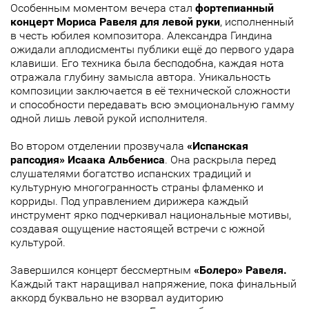
Особенным моментом вечера стал
фортепианный
концерт Мориса Равеля для левой руки
, исполненный
в честь юбилея композитора. Александра Гиндина
ожидали аплодисменты публики ещё до первого удара
клавиши. Его техника была бесподобна, каждая нота
отражала глубину замысла автора. Уникальность
композиции заключается в её технической сложности
и способности передавать всю эмоциональную гамму
одной лишь левой рукой исполнителя.
Во втором отделении прозвучала
«Испанская
рапсодия» Исаака Альбениса
. Она раскрыла перед
слушателями богатство испанских традиций и
культурную многогранность страны фламенко и
корриды. Под управлением дирижера каждый
инструмент ярко подчеркивал национальные мотивы,
создавая ощущение настоящей встречи с южной
культурой.
Завершился концерт бессмертным
«Болеро» Равеля.
Каждый такт наращивал напряжение, пока финальный
аккорд буквально не взорвал аудиторию