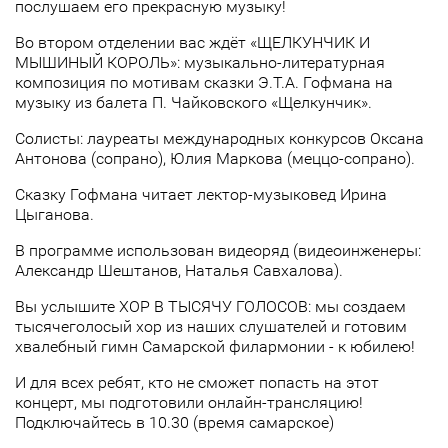
послушаем его прекрасную музыку!
Во втором отделении вас ждёт «ЩЕЛКУНЧИК И
МЫШИНЫЙ КОРОЛЬ»: музыкально-литературная
композиция по мотивам сказки Э.Т.А. Гофмана на
музыку из балета П. Чайковского «Щелкунчик».
Солисты: лауреаты международных конкурсов Оксана
Антонова (сопрано), Юлия Маркова (меццо-сопрано).
Сказку Гофмана читает лектор-музыковед Ирина
Цыганова.
В программе использован видеоряд (видеоинженеры:
Александр Шештанов, Наталья Савхалова).
Вы услышите ХОР В ТЫСЯЧУ ГОЛОСОВ: мы создаем
тысячеголосый хор из наших слушателей и готовим
хвалебный гимн Самарской филармонии - к юбилею!
И для всех ребят, кто не сможет попасть на этот
концерт, мы подготовили онлайн-трансляцию!
Подключайтесь в 10.30 (время самарское)