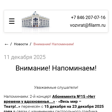
+7 846 207-07-16
vozvrat@filarm.ru
←
/
/
Новости
Внимание! Напоминаем!
11 декабря 2025
Внимание! Напоминаем!
Уважаемые слушатели!
Напоминаем: 2-й концерт
Абонемента №15 «Нет
времени у вдохновенья…»
-
«Весь мир –
Театр!..»
перенесён с
15 декабря на 23 декабря
2025
года
в связи с изменением гастрольного графика