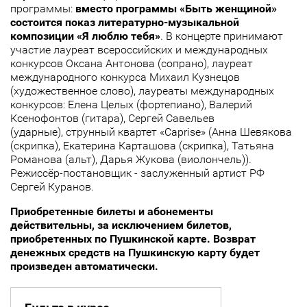
программы:
вместо программы «Быть женщиной»
состоится показ литературно-музыкальной
композиции «Я люблю тебя»
. В концерте принимают
участие лауреат всероссийских и международных
конкурсов Оксана Антонова (сопрано), лауреат
международного конкурса Михаил Кузнецов
(художественное слово), лауреаты международных
конкурсов: Елена Целых (фортепиано), Валерий
Ксенофонтов (гитара), Сергей Савельев
(ударные), струнный квартет «Caprise» (Анна Шевякова
(скрипка), Екатерина Карташова (скрипка), Татьяна
Романова (альт), Дарья Жукова (виолончель)).
Режиссёр-постановщик - заслуженный артист РФ
Сергей Куранов.
Приобретенные билеты и абонементы
действительны, за исключением билетов,
приобретенных по Пушкинской карте. Возврат
денежных средств на Пушкинскую карту
будет
произведен автоматически
.