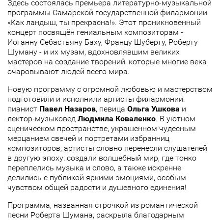
Здесь состоялась премьера литературно-музыкальной
программы Самарской государственной филармонии
«Как ландыш, ты прекрасна!». Этот проникновенный
концерт посвящён гениальным композиторам -
Иоганну Себастьяну Баху, Францу Шуберту, Роберту
Шуману - и их музам, вдохновлявшим великих
мастеров на создание творений, которые многие века
очаровывают людей всего мира.
Новую программу с огромной любовью и мастерством
подготовили и исполнили артисты филармонии:
пианист
Павел Назаров
, певица
Ольга Ушкова
и
лектор-музыковед
Людмила Коваленко
. В уютном
сценическом пространстве, украшенном чудесным
мерцанием свечей и портретами избранниц
композиторов, артисты словно перенесли слушателей
в другую эпоху: создали волшебный мир, где тонко
переплелись музыка и слово, а также искренне
делились с публикой яркими эмоциями, особым
чувством общей радости и душевного единения!
Программа, названная строчкой из романтической
песни Роберта Шумана, раскрыла благодарным