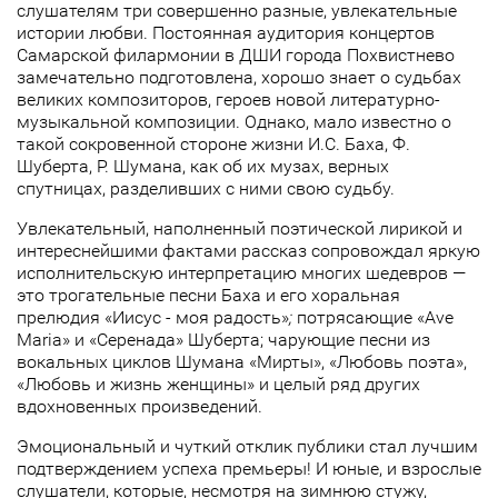
слушателям три совершенно разные, увлекательные
истории любви. Постоянная аудитория концертов
Самарской филармонии в ДШИ города Похвистнево
замечательно подготовлена, хорошо знает о судьбах
великих композиторов, героев новой литературно-
музыкальной композиции. Однако, мало известно о
такой сокровенной стороне жизни И.С. Баха, Ф.
Шуберта, Р. Шумана, как об их музах, верных
спутницах, разделивших с ними свою судьбу.
Увлекательный, наполненный поэтической лирикой и
интереснейшими фактами рассказ сопровождал яркую
исполнительскую интерпретацию многих шедевров —
это трогательные песни Баха и его хоральная
прелюдия «Иисус - моя радость»
;
потрясающие «Ave
Maria» и «Серенада» Шуберта; чарующие песни из
вокальных циклов Шумана «Мирты», «Любовь поэта»,
«Любовь и жизнь женщины» и целый ряд других
вдохновенных произведений.
Эмоциональный и чуткий отклик публики стал лучшим
подтверждением успеха премьеры! И юные, и взрослые
слушатели, которые, несмотря на зимнюю стужу,