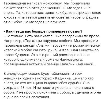
Таривердиев написал монооперу. Мы придумали
сюжет: встречаются две женщины - молодая и не
очень. Та, которая постарше, как будто встречает свою
юность и пытается давать ей советы, чтобы оградить
от ошибок. Но молодая не слушает.
- Как чтеца вас больше привлекает поэзия?
- Не только. Есть замечательные программы по прозе.
Например, «Под алым парусом любви». Мы проводим
параллель между «Алыми парусами» и романтической
историей любви самого Грина. «Страшная минута» по
прозе Куприна. Это его ранний рассказ, в основе
которого одноименный романс Чайковского,
посвященный актрисе и певице Евлалии Кадминой.
В следующем сезоне будет абонемент о трех
женщинах, одна из которых - Кадмина. Ее мало кто
знает, но это женщина выдающейся судьбы. Она
умерла в 28 лет. И не просто умерла, а покончила с
собой. И не просто покончила с собой, а сделала это на
сцене во время спектакля.