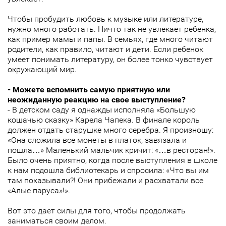
Чтобы пробудить любовь к музыке или литературе,
нужно много работать. Ничто так не увлекает ребенка,
как пример мамы и папы. В семьях, где много читают
родители, как правило, читают и дети. Если ребенок
умеет понимать литературу, он более тонко чувствует
окружающий мир.
- Можете вспомнить самую приятную или
неожиданную реакцию на свое выступление?
- В детском саду я однажды исполняла «Большую
кошачью сказку» Карела Чапека. В финале король
должен отдать старушке много серебра. Я произношу:
«Она сложила все монеты в платок, завязала и
пошла…» Маленький мальчик кричит: «…в ресторан!».
Было очень приятно, когда после выступления в школе
к нам подошла библиотекарь и спросила: «Что вы им
там показывали?! Они прибежали и расхватали все
«Алые паруса»!».
Вот это дает силы для того, чтобы продолжать
заниматься своим делом.