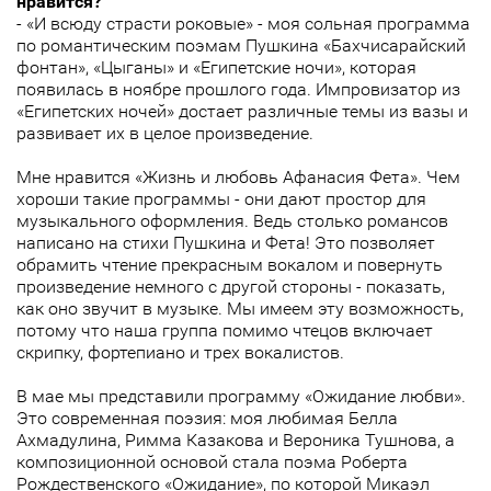
нравится?
- «И всюду страсти роковые» - моя сольная программа
по романтическим поэмам Пушкина «Бахчисарайский
фонтан», «Цыганы» и «Египетские ночи», которая
появилась в ноябре прошлого года. Импровизатор из
«Египетских ночей» достает различные темы из вазы и
развивает их в целое произведение.
Мне нравится «Жизнь и любовь Афанасия Фета». Чем
хороши такие программы - они дают простор для
музыкального оформления. Ведь столько романсов
написано на стихи Пушкина и Фета! Это позволяет
обрамить чтение прекрасным вокалом и повернуть
произведение немного с другой стороны - показать,
как оно звучит в музыке. Мы имеем эту возможность,
потому что наша группа помимо чтецов включает
скрипку, фортепиано и трех вокалистов.
В мае мы представили программу «Ожидание любви».
Это современная поэзия: моя любимая Белла
Ахмадулина, Римма Казакова и Вероника Тушнова, а
композиционной основой стала поэма Роберта
Рождественского «Ожидание», по которой Микаэл