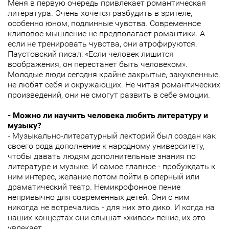
Меня в первую очередь привлекает романтическая
литература. Очень хочется разбудить в зрителе,
особенно юном, подлинные чувства. Современное
клиповое мышление не предполагает романтики. А
если не тренировать чувства, они атрофируются.
Паустовский писал: «Если человек лишится
воображения, он перестанет быть человеком».
Молодые люди сегодня крайне закрытые, закукленные,
не любят себя и окружающих. Не читая романтических
произведений, они не смогут развить в себе эмоции.
- Можно ли научить человека любить литературу и
музыку?
- Музыкально-литературный лекторий был создан как
своего рода дополнение к народному университету,
чтобы давать людям дополнительные знания по
литературе и музыке. И самое главное - пробуждать к
ним интерес, желание потом пойти в оперный или
драматический театр. Немикрофонное пение
непривычно для современных детей. Они с ним
никогда не встречались - для них это дико. И когда на
наших концертах они слышат «живое» пение, их это
увлекает.