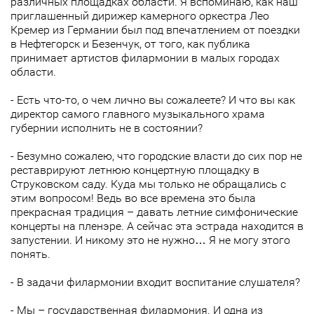
различных площадках области. Я вспоминаю, как наш
приглашенный дирижер камерного оркестра Лео
Кремер из Германии был под впечатлением от поездки
в Нефтегорск и Безенчук, от того, как публика
принимает артистов филармонии в малых городах
области.
- Есть что-то, о чем лично вы сожалеете? И что вы как
директор самого главного музыкального храма
губернии исполнить не в состоянии?
- Безумно сожалею, что городские власти до сих пор не
реставрируют летнюю концертную площадку в
Струковском саду. Куда мы только не обращались с
этим вопросом! Ведь во все времена это была
прекрасная традиция – давать летние симфонические
концерты на пленэре. А сейчас эта эстрада находится в
запустении. И никому это не нужно… Я не могу этого
понять.
- В задачи филармонии входит воспитание слушателя?
- Мы – государственная филармония. И одна из