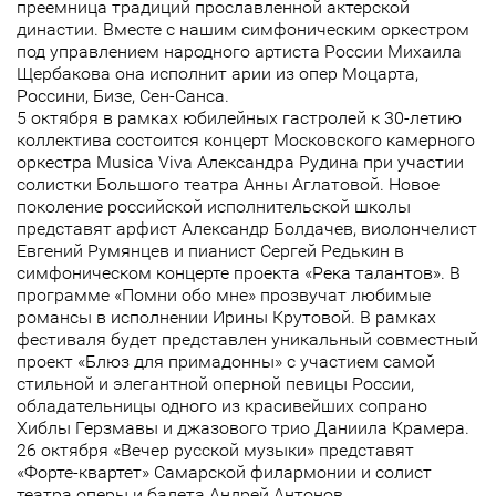
преемница традиций прославленной актерской
династии. Вместе с нашим симфоническим оркестром
под управлением народного артиста России Михаила
Щербакова она исполнит арии из опер Моцарта,
Россини, Бизе, Сен-Санса.
5 октября в рамках юбилейных гастролей к 30-летию
коллектива состоится концерт Московского камерного
оркестра Musica Viva Александра Рудина при участии
солистки Большого театра Анны Аглатовой. Новое
поколение российской исполнительской школы
представят арфист Александр Болдачев, виолончелист
Евгений Румянцев и пианист Сергей Редькин в
симфоническом концерте проекта «Река талантов». В
программе «Помни обо мне» прозвучат любимые
романсы в исполнении Ирины Крутовой. В рамках
фестиваля будет представлен уникальный совместный
проект «Блюз для примадонны» с участием самой
стильной и элегантной оперной певицы России,
обладательницы одного из красивейших сопрано
Хиблы Герзмавы и джазового трио Даниила Крамера.
26 октября «Вечер русской музыки» представят
«Форте-квартет» Самарской филармонии и солист
театра оперы и балета Андрей Антонов.