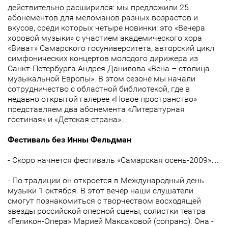
действительно расширился: мы предложили 25
абонементов для меломанов разных возрастов и
вкусов, среди которых четыре новинки: это «Вечера
хоровой музыки» с участием академического хора
«Виват» Самарского госуниверситета, авторский цикл
симфонических концертов молодого дирижера из
Санкт-Петербурга Андрея Данилова «Вена – столица
музыкальной Европы». В этом сезоне мы начали
сотрудничество с областной библиотекой, где в
недавно открытой галерее «Новое пространство»
представляем два абонемента «Литературная
гостиная» и «Детская страна».
Фестиваль без Инны Фельдман
- Скоро начнется фестиваль «Самарская осень-2009»…
- По традиции он откроется в Международный день
музыки 1 октября. В этот вечер наши слушатели
смогут познакомиться с творчеством восходящей
звезды российской оперной сцены, солистки театра
«Геликон-Опера» Марией Максаковой (сопрано). Она -