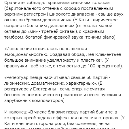
Сравните: «обладал красивым сильным голосом
(баритонального оттенка с хорошо поставленным
верхним регистром) широкого диапазона - свыше двух
октав, актёрским дарованием». (У Кати - лирическое
сопрано с большим диапазоном (от «соль» малой
октавы до «ми» - третьей октавы), с красивым
тембром, богатой филировкой звука, тонким piano).
«Исполнение отличалось повышенной
эмоциональностью. Создавая образ, Лев Клементьев
большое внимание уделял жесту и пластике». (У
правнучки - всё то же, с точностью до 100 процентов!).
«Репертуар певца насчитывал свыше 50 партий -
лирических, драматических, характерных». (В
репертуаре у Екатерины - семь опер, не считая
бесчисленное количество романсов и песен русских и
зарубежных композиторов).
И наконец: «В числе близких певцу партий были те, в
которых преобладала эффектная внешняя сторона». (У
Кати внешняя сторона роли, без сомнения, не на