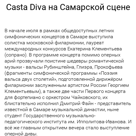
Casta Diva на Самарской сцене
В начале июля в рамках общедоступных летних
симфонических концертов в Самаре выступила
солистка московской филармонии, лауреат
международных конкурсов Екатерина Клементьева
(сопрано). В программе концерта помимо оперных
арий прозвучали поистине шедевры романтической
музыки - вальсы Рубинштейна, Глиэра, Прокофьева
(фрагменты симфонической программы «Поэзия
вальса двух столетий», подготовленной дирижёром
филармонии заслуженным артистом России Георгием
Клементьевым), а также две части Первого концерта
для фортепиано с оркестром Чайковского, их
блистательно исполнил Дмитрий Файн - представитель
известной в Самаре музыкальной династии, ныне
студент Государственного музыкально-
педагогического института им. Ипполитова-Иванова. И
всё же главным открытием вечера стало выступление
оперной дивы.