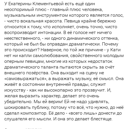
У Екатерины Клементьевой есть ещё один
неоспоримый плюс - главный плюс человека,
музыкальным инструментом которого является голос,
- чисто вокальная красота. Певица крайне бережно
относится к тому, что исполняет, очень точно, чисто
воспроизводит интонации. В её голосе нет ничего
неестественного, - ни одного динамического оттенка,
который не был бы оправдан драматически. Почему
это происходит? Наверное, по той же причине - у Кати
нет ни капли самолюбования, свойственного молодым
оперным певицам, многие из которых недостаток
драматического таланта пытаются скрыть за счёт
внешнего позёрства. Она выходит на сцену не
«самовыражаться», а выражать музыку, её смысл. Она
живёт в состоянии внутренней правды, служит
искусству - как ни высокопарно это прозвучит. И,
желая выразить характер, делает это очень
убедительно. Мы ей верим! Ей не надо удивлять,
шокировать публику, потому что всё, что нужно, до неё
сделал композитор. Её дело - «всего лишь» донести до
слушателя его мысли. И она это делает блестяще.