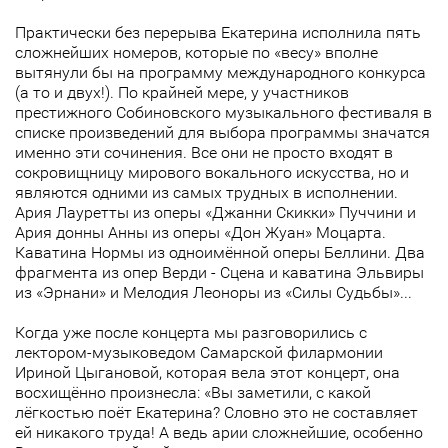
Практически без перерыва Екатерина исполнила пять
сложнейших номеров, которые по «весу» вполне
вытянули бы на программу международного конкурса
(а то и двух!). По крайней мере, у участников
престижного Собиновского музыкального фестиваля в
списке произведений для выбора программы значатся
именно эти сочинения. Все они не просто входят в
сокровищницу мирового вокального искусства, но и
являются одними из самых трудных в исполнении.
Ария Лауретты из оперы «Джанни Скикки» Пуччини и
Ария донны Анны из оперы «Дон Жуан» Моцарта.
Каватина Нормы из одноимённой оперы Беллини. Два
фрагмента из опер Верди - Сцена и каватина Эльвиры
из «Эрнани» и Мелодия Леоноры из «Силы Судьбы»...
Когда уже после концерта мы разговорились с
лектором-музыковедом Самарской филармонии
Ириной Цыгановой, которая вела этот концерт, она
восхищённо произнесла: «Вы заметили, с какой
лёгкостью поёт Екатерина? Словно это не составляет
ей никакого труда! А ведь арии сложнейшие, особенно