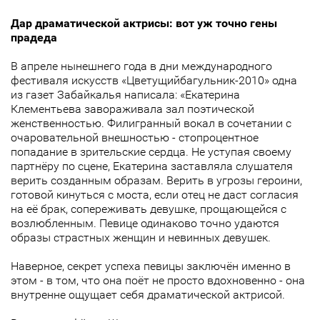
Дар драматической актрисы: вот уж точно гены
прадеда
В апреле нынешнего года в дни международного
фестиваля искусств «Цветущийбагульник-2010» одна
из газет Забайкалья написала: «Екатерина
Клементьева завораживала зал поэтической
женственностью. Филигранный вокал в сочетании с
очаровательной внешностью - стопроцентное
попадание в зрительские сердца. Не уступая своему
партнёру по сцене, Екатерина заставляла слушателя
верить созданным образам. Верить в угрозы героини,
готовой кинуться с моста, если отец не даст согласия
на её брак, сопереживать девушке, прощающейся с
возлюбленным. Певице одинаково точно удаются
образы страстных женщин и невинных девушек.
Наверное, секрет успеха певицы заключён именно в
этом - в том, что она поёт не просто вдохновенно - она
внутренне ощущает себя драматической актрисой.