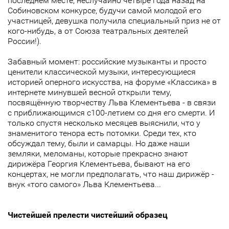
последнем месте, неслучайно четыре года назад на
Собиновском конкурсе, будучи самой молодой его
участницей, девушка получила специальный приз не от
кого-нибудь, а от Союза театральных деятелей
России!).
Забавный момент: российские музыканты и просто
ценители классической музыки, интересующиеся
историей оперного искусства, на форуме «Классика» в
интернете минувшей весной открыли тему,
посвящённую творчеству Льва Клементьева - в связи
с приближающимся с100-летием со дня его смерти. И
только спустя несколько месяцев выяснили, что у
знаменитого тенора есть потомки. Среди тех, кто
обсуждал тему, были и самарцы. Но даже наши
земляки, меломаны, которые прекрасно знают
дирижёра Георгия Клементьева, бывают на его
концертах, не могли предполагать, что наш дирижёр -
внук «того самого» Льва Клементьева...
Чистейшей прелести чистейший образец