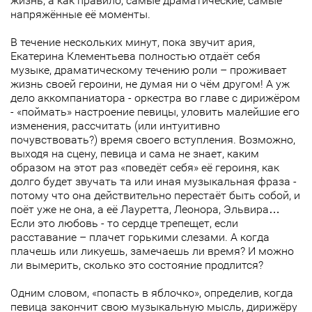
жизнь, а как правило, самые драматические, самые
напряжённые её моменты.
В течение нескольких минут, пока звучит ария,
Екатерина Клементьева полностью отдаёт себя
музыке, драматическому течению роли – проживает
жизнь своей героини, не думая ни о чём другом! А уж
дело аккомпаниатора - оркестра во главе с дирижёром
- «поймать» настроение певицы, уловить малейшие его
изменения, рассчитать (или интуитивно
почувствовать?) время своего вступления. Возможно,
выходя на сцену, певица и сама не знает, каким
образом на этот раз «поведёт себя» её героиня, как
долго будет звучать та или иная музыкальная фраза -
потому что она действительно перестаёт быть собой, и
поёт уже не она, а её Лауретта, Леонора, Эльвира…
Если это любовь - то сердце трепещет, если
расставание – плачет горькими слезами. А когда
плачешь или ликуешь, замечаешь ли время? И можно
ли вымерить, сколько это состояние продлится?
Одним словом, «попасть в яблочко», определив, когда
певица закончит свою музыкальную мысль, дирижёру