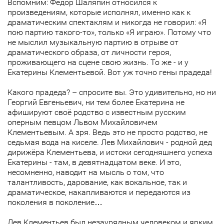
Вспомним: Фёдор Шаляпин относился к
произведениям, которые исполнял, именно как к
драматическим спектаклям и никогда не говорил: «Я
пою партию такого-то», только «Я играю». Потому что
не мыслил музыкальную партию в отрыве от
драматического образа, от личности героя,
проживающего на сцене свою жизнь. То же - и у
Екатерины Клементьевой. Вот уж точно гены прадеда!
Какого прадеда? – спросите вы. Это удивительно, но ни
Георгий Евгеньевич, ни тем более Екатерина не
афишируют своё родство с известным русским
оперным певцом Львом Михайловичем
Клементьевым. А зря. Ведь это не просто родство, не
седьмая вода на киселе. Лев Михайлович - родной дед
дирижёра Клементьева, и истоки сегодняшнего успеха
Екатерины - там, в девятнадцатом веке. И это,
несомненно, наводит на мысль о том, что
талантливость, дарование, как вокальное, так и
драматическое, накапливаются и передаются из
поколения в поколение…
Лев Клементьев был незаурядным человеком и ярким