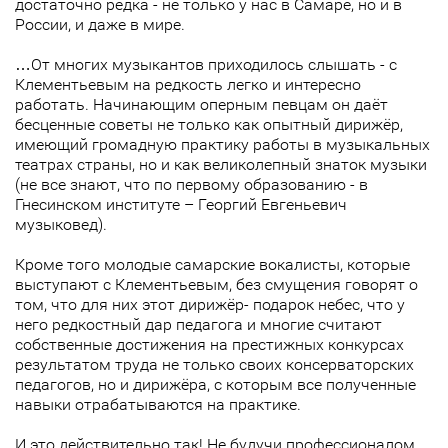
достаточно редка - не только у нас в Самаре, но и в
России, и даже в мире.
…От многих музыкантов приходилось слышать - с
Клементьевым на редкость легко и интересно
работать. Начинающим оперным певцам он даёт
бесценные советы не только как опытный дирижёр,
имеющий громадную практику работы в музыкальных
театрах страны, но и как великолепный знаток музыки
(не все знают, что по первому образованию - в
Гнесинском институте – Георгий Евгеньевич
музыковед).
Кроме того молодые самарские вокалисты, которые
выступают с Клементьевым, без смущения говорят о
том, что для них этот дирижёр- подарок небес, что у
него редкостный дар педагога и многие считают
собственные достижения на престижных конкурсах
результатом труда не только своих консерваторских
педагогов, но и дирижёра, с которым все полученные
навыки отрабатываются на практике.
И это действительно так! Не будучи профессионалом,