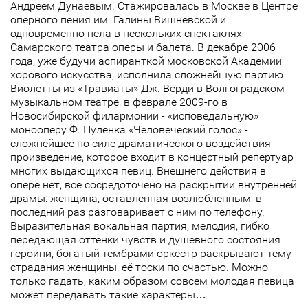
Андреем Дунаевым. Стажировалась в Москве в Центре
оперного пения им. Галины Вишневской и
одновременно пела в нескольких спектаклях
Самарского театра оперы и балета. В декабре 2006
года, уже будучи аспиранткой московской Академии
хорового искусства, исполнила сложнейшую партию
Виолетты из «Травиаты» Дж. Верди в Волгоградском
музыкальном театре, в феврале 2009-го в
Новосибирской филармонии - «исповедальную»
монооперу Ф. Пуленка «Человеческий голос» -
сложнейшее по силе драматического воздействия
произведение, которое входит в концертный репертуар
многих выдающихся певиц. Внешнего действия в
опере нет, все сосредоточено на раскрытии внутренней
драмы: женщина, оставленная возлюбленным, в
последний раз разговаривает с ним по телефону.
Выразительная вокальная партия, мелодия, гибко
передающая оттенки чувств и душевного состояния
героини, богатый тембрами оркестр раскрывают тему
страдания женщины, её тоски по счастью. Можно
только гадать, каким образом совсем молодая певица
может передавать такие характеры…