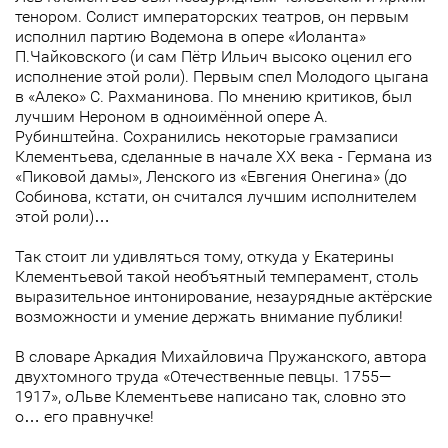
тенором. Солист императорских театров, он первым
исполнил партию Водемона в опере «Иоланта»
П.Чайковского (и сам Пётр Ильич высоко оценил его
исполнение этой роли). Первым спел Молодого цыгана
в «Алеко» С. Рахманинова. По мнению критиков, был
лучшим Нероном в одноимённой опере А.
Рубинштейна. Сохранились некоторые грамзаписи
Клементьева, сделанные в начале ХХ века - Германа из
«Пиковой дамы», Ленского из «Евгения Онегина» (до
Собинова, кстати, он считался лучшим исполнителем
этой роли)…
Так стоит ли удивляться тому, откуда у Екатерины
Клементьевой такой необъятный темперамент, столь
выразительное интонирование, незаурядные актёрские
возможности и умение держать внимание публики!
В словаре Аркадия Михайловича Пружанского, автора
двухтомного труда «Отечественные певцы. 1755—
1917», оЛьве Клементьеве написано так, словно это
о… его правнучке!