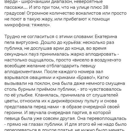
Верди - широчайший диапазон, невероятные
пассажи… И это при том, что на улице плюс 38
градусов! Огромное количество вокалистов или просто
не поют в такую жару, или прибегают к помощи
микрофона: тяжело».
Трудно не согласиться с этими словами: Екатерина
пела виртуозно. Дошло до курьёза: несколько раз
публика, не дослушав арии до конца, во время
секундных пауз принималась жарко аплодировать -
настолько ощущалось, просто «висело в воздухе»это
всеобщее желание отблагодарить певицу
аплодисментами. После каждого номера зал
взрывался овациями и криками «Браво!», Катю
вызывали на поклон, она была даже немного смущена
столь бурным приёмом публики, - это чувствовалось
по её улыбке. Кланялась, принимала от слушателей
цветы, относила их к дирижёрскому пульту и снова
представала перед нами - в образе очередной своей
героини. И звучала очередная партия, в которой
певица была уже совсем другая. Она перевоплощалась
- прямо на глазах публики. И для этого ей не надо было
переодеваться в другое платье, не нужно было менять