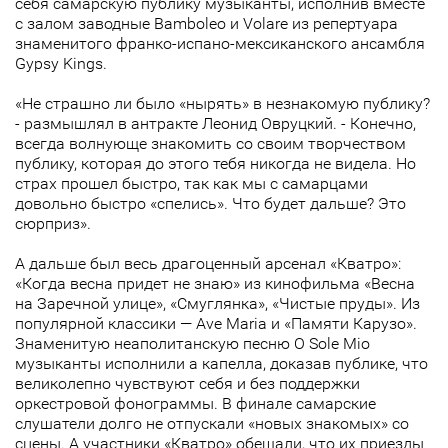
себя самарскую публику музыканты, исполнив вместе
с залом заводные Bamboleo и Volare из репертуара
знаменитого франко-испано-мексиканского ансамбля
Gypsy Kings.
«Не страшно ли было «нырять» в незнакомую публику?
- размышлял в антракте Леонид Овруцкий. - Конечно,
всегда волнующе знакомить со своим творчеством
публику, которая до этого тебя никогда не видела. Но
страх прошел быстро, так как мы с самарцами
довольно быстро «спелись». Что будет дальше? Это
сюрприз».
А дальше был весь драгоценный арсенал «Кватро»:
«Когда весна придет не знаю» из кинофильма «Весна
на Заречной улице», «Смуглянка», «Чистые пруды». Из
популярной классики — Ave Maria и «Памяти Карузо».
Знаменитую неаполитанскую песню O Sole Mio
музыканты исполнили а капелла, доказав публике, что
великолепно чувствуют себя и без поддержки
оркестровой фонограммы. В финале самарские
слушатели долго не отпускали «новых знакомых» со
сцены. А участники «Кватро» обещали, что их приезды