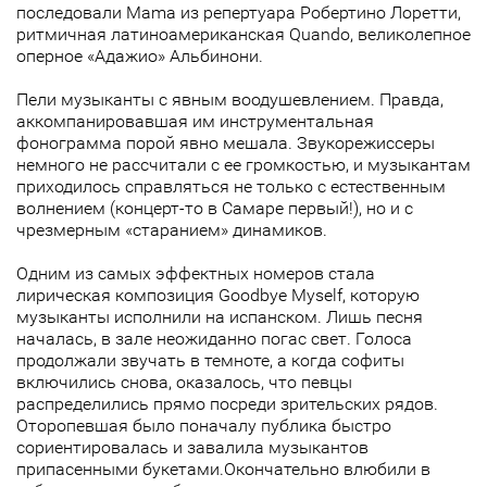
последовали Mama из репертуара Робертино Лоретти,
ритмичная латиноамериканская Quando, великолепное
оперное «Адажио» Альбинони.
Пели музыканты с явным воодушевлением. Правда,
аккомпанировавшая им инструментальная
фонограмма порой явно мешала. Звукорежиссеры
немного не рассчитали с ее громкостью, и музыкантам
приходилось справляться не только с естественным
волнением (концерт-то в Самаре первый!), но и с
чрезмерным «старанием» динамиков.
Одним из самых эффектных номеров стала
лирическая композиция Goodbye Myself, которую
музыканты исполнили на испанском. Лишь песня
началась, в зале неожиданно погас свет. Голоса
продолжали звучать в темноте, а когда софиты
включились снова, оказалось, что певцы
распределились прямо посреди зрительских рядов.
Оторопевшая было поначалу публика быстро
сориентировалась и завалила музыкантов
припасенными букетами.Окончательно влюбили в