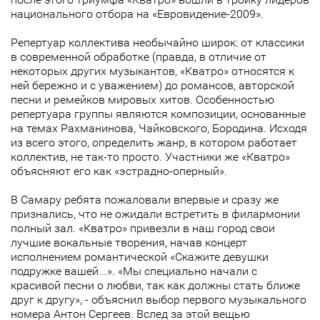
национального отбора на «Евровидение-2009».
Репертуар коллектива необычайно широк: от классики
в современной обработке (правда, в отличие от
некоторых других музыкантов, «Кватро» относятся к
ней бережно и с уважением) до романсов, авторской
песни и ремейков мировых хитов. Особенностью
репертуара группы являются композиции, основанные
на темах Рахманинова, Чайковского, Бородина. Исходя
из всего этого, определить жанр, в котором работает
коллектив, не так-то просто. Участники же «Кватро»
объясняют его как «эстрадно-оперный».
В Самару ребята пожаловали впервые и сразу же
признались, что не ожидали встретить в филармонии
полный зал. «Кватро» привезли в наш город свои
лучшие вокальные творения, начав концерт
исполнением романтической «Скажите девушки
подружке вашей...». «Мы специально начали с
красивой песни о любви, так как должны стать ближе
друг к другу», - объяснил выбор первого музыкального
номера Антон Сергеев. Вслед за этой вещью