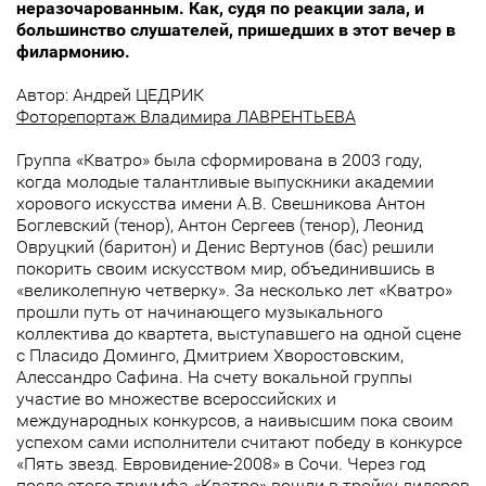
неразочарованным. Как, судя по реакции зала, и
большинство слушателей, пришедших в этот вечер в
филармонию.
Aвтор: Андрей ЦЕДРИК
Фоторепортаж Владимира ЛАВРЕНТЬЕВА
Группа «Кватро» была сформирована в 2003 году,
когда молодые талантливые выпускники академии
хорового искусства имени А.В. Свешникова Антон
Боглевский (тенор), Антон Сергеев (тенор), Леонид
Овруцкий (баритон) и Денис Вертунов (бас) решили
покорить своим искусством мир, объединившись в
«великолепную четверку». За несколько лет «Кватро»
прошли путь от начинающего музыкального
коллектива до квартета, выступавшего на одной сцене
с Пласидо Доминго, Дмитрием Хворостовским,
Алессандро Сафина. На счету вокальной группы
участие во множестве всероссийских и
международных конкурсов, а наивысшим пока своим
успехом сами исполнители считают победу в конкурсе
«Пять звезд. Евровидение-2008» в Сочи. Через год
после этого триумфа «Кватро» вошли в тройку лидеров