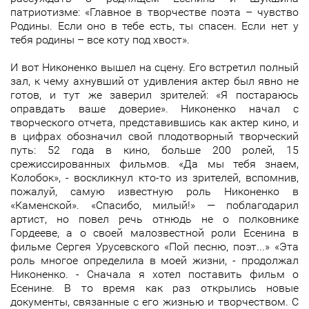
патриотизме: «Главное в творчестве поэта – чувство
Родины. Если оно в тебе есть, ты спасен. Если нет у
тебя родины – все коту под хвост».
И вот Никоненко вышел на сцену. Его встретил полный
зал, к чему ахнувший от удивления актер был явно не
готов, и тут же заверил зрителей: «Я постараюсь
оправдать ваше доверие». Никоненко начал с
творческого отчета, представившись как актер кино, и
в цифрах обозначил свой плодотворный творческий
путь: 52 года в кино, больше 200 ролей, 15
срежиссированных фильмов. «Да мы тебя знаем,
Колобок», - воскликнул кто-то из зрителей, вспомнив,
пожалуй, самую известную роль Никоненко в
«Каменской». «Спасибо, милый!» — поблагодарил
артист, но повел речь отнюдь не о полковнике
Гордееве, а о своей малозвестной роли Есенина в
фильме Сергея Урусевского «Пой песню, поэт...» «Эта
роль многое определила в моей жизни, - продолжал
Никоненко. - Сначала я хотел поставить фильм о
Есенине. В то время как раз открылись новые
документы, связанные с его жизнью и творчеством. С