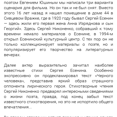
поэтом Евгением Юшиным мы написали три варианта
сценария для фильма. Но он так и не был снят. Вместо
этого 16 лет назад я нашел помещение в доме 44 в
Сивцевом Вражке, где в 1920 году бывал Сергей Есенин
— здесь жили его первая жена Анна Изряднова и сын
Георгий». Здесь Сергей Никоненко, собравший к тому
времени немало материалов о Есенине, в 1994-м
открыл Есенинский культурный центр. С тех пор он не
только коллекционирует материалы о поэте, но и
популяризирует его творчество на литературных
вечерах.
Далее актер выразительно зачитал наиболее
известные стихи Сергея Есенина. Особенно
экспрессивно он продекламировал текст «Черного
человека», представив яркий образ страшного
оппонента лирического героя. Стихотворные чтения
Сергей Никоненко предварял интересными сведениями
о жизни поэта, правда, под конец забыл текст
известного стихотворения, но это не испортило общего
впечатления...