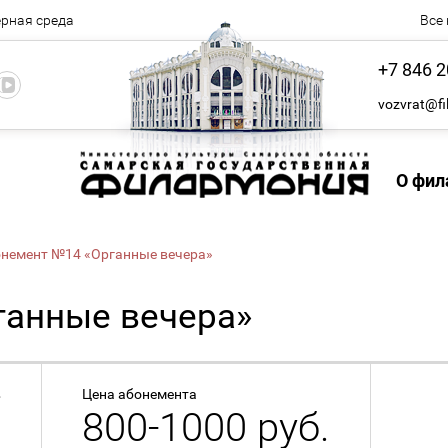
рная среда
Все
+7 846 2
vozvrat@fi
О фил
немент №14 «Органные вечера»
ганные вечера»
в
Цена абонемента
800-1000 руб.