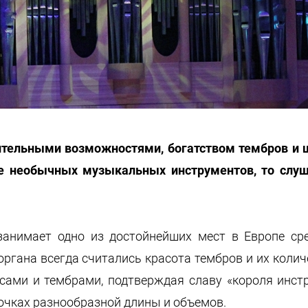
тельными возможностями, богатством тембров и ши
е необычных музыкальных инструментов, то слу
занимает одно из достойнейших мест в Европе сре
ана всегда считались красота тембров и их количес
ами и тембрами, подтверждая славу «короля инстр
бочках разнообразной длины и объемов.