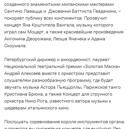
созданного знаменитыми миланскими мастерами
Сантино Лавацца и Джованни Баттиста Гваданини, –
покоряет публику всех континентов. Прозвучит
концерт Яна Крштитела Вангала, музыку которого
играл сам Моцарт, а также красивейшие произведения
Антонина Дворожака, Леоша Яначека и Адама
Скоумала.
Петербургский дирижер и аккордеонист, лауреат
Национальной театральной премии «Золотая Маска»
Андрей Алексеев вместе с оркестром представит
слушателям разнообразную программу, где будет
звучать музыка Астора Пьяццоллы, Парижское танго
Кристиана Брюна, а также Концерт для струнного
оркестра Нино Рота, известного автора музыки к
шедеврам итальянского кино.
Послушать соревнование короля инструментов органа
и оркестра вы сможете на концерте, где выступит Лео