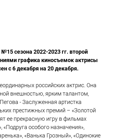
№15 сезона 2022-2023 гг. второй
нениями графика киносъемок актрисы
ен с 6 декабря на 20 декабря.
неординарных российских актрис. Она
рной внешностью, ярким талантом,
Пегова - Заслуженная артистка
льких престижных премий – «Золотой
нят ее прекрасную игру в фильмах
, «Подруга особого назначения»,
аренька», «Ванька Грозный», «Одинокие