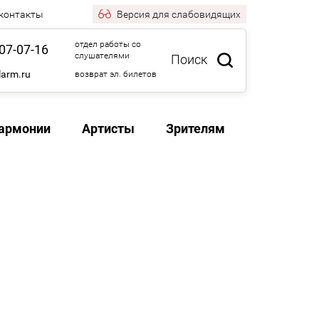
 контакты
Версия
для слабовидящих
отдел работы со
07-07-16
слушателями
Поиск
larm.ru
возврат эл. билетов
армонии
Артисты
Зрителям