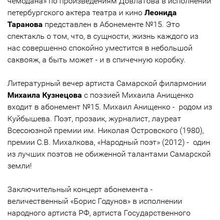
чемодана» по произведениям Довлатова в исполнении
петербургского актера театра и кино
Леонида
Таранова
представлен в Абонементе №15. Это
спектакль о том, что, в сущности, жизнь каждого из
нас совершенно спокойно уместится в небольшой
саквояж, а быть может - и в спичечную коробку.
Литературный вечер артиста Самарской филармонии
Михаила Кузнецова
с поэзией Михаила Анищенко
входит в абонемент №15. Михаил Анищенко - родом из
Куйбышева. Поэт, прозаик, журналист, лауреат
Всесоюзной премии им. Николая Островского (1980),
премии С.В. Михалкова, «Народный поэт» (2012) - один
из лучших поэтов не обиженной талантами Самарской
земли!
Заключительный концерт абонемента -
величественный «Борис Годунов» в исполнении
народного артиста РФ, артиста Государственного