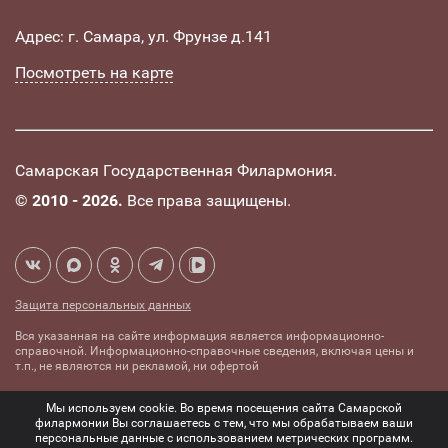
Адрес: г. Самара, ул. Фрунзе д.141
Посмотреть на карте
Самарская Государственная Филармония.
©
2010 - 2026.
Все права защищены.
Защита персональных данных
Вся указанная на сайте информация является информационно-
справочной. Информационно-справочные сведения, включая цены и
т.п., не являются ни рекламой, ни офертой
Создание сайта -
Комплексное
Мы используем cookie. Во время посещения сайта Самарской
mediaidea
продвижение сайтов
филармонии Вы соглашаетесь с тем, что мы обрабатываем ваши
персональные данные с использованием метрических программ.