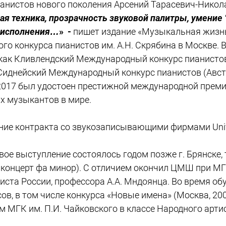
ианистов нового поколения
Арсений Тарасевич-Никол
ая техника, прозрачность звуковой палитры, умение 
о исполнения…
» -
пишет издание «Музыкальная жизн
го конкурса пианистов им. А.Н. Скрябина в Москве.
 как Кливлендский Международный конкурс пианисто
, Сиднейский Международный конкурс пианистов (Ав
 В 2017 был удостоен престижной международной пре
 музыкантов в мире.
ие контракта со звукозаписывающими фирмами Univers
рвое выступление состоялось годом позже г. Брянске,
 концерт фа минор). С отличием окончил ЦМШ при МГК 
ртиста России, профессора А.А. Мндоянца. Во время о
 в том числе конкурса «Новые имена» (Москва, 2008 г
м МГК им. П.И. Чайковского в классе Народного арти