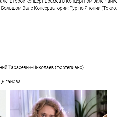
Кале; Второй концерт Брамса в Концертном зале Чайк
 Большом Зале Консерватории; Тур по Японии (Токио,
ний Тарасевич-Николаев (фортепиано)
 Цыганова