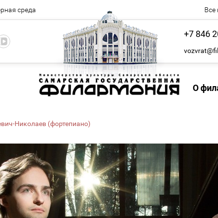
рная среда
Все
+7 846 2
vozvrat@fi
О фил
евич-Николаев (фортепиано)