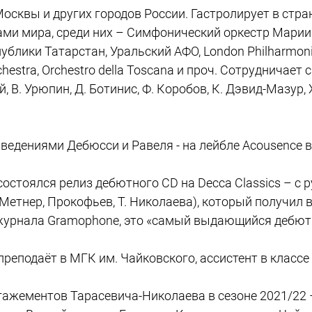
Москвы и других городов России. Гастролирует в стран
ами мира, среди них – Симфонический оркестр Марии
лики Татарстан, Уральский АФО, London Philharmonic
Orchestra, Orchestro della Toscana и проч. Сотруднич
й, В. Урюпин, Д. Ботинис, Ф. Коробов, К. Дэвид-Мазур, 
изведениями Дебюсси и Равеля - на лейбле Acousence 
 состоялся релиз дебютного CD на Decca Classics – с 
 Метнер, Прокофьев, Т. Николаева), который получил 
журнала Gramophone, это «самый выдающийся дебютн
 преподаёт в МГК им. Чайковского, ассистент в классе
гажементов Тарасевича-Николаева в сезоне 2021/22 