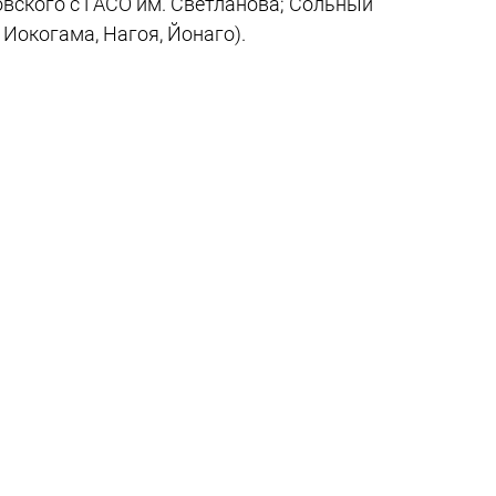
овского с ГАСО им. Светланова; Сольный
 Иокогама, Нагоя, Йонаго).