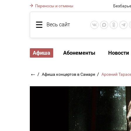
Переносы и отмены
Безбарье
Весь сайт
Афиша
Абонементы
Новости
←
/
/
Афиша концертов в Самаре
Арсений Тарас