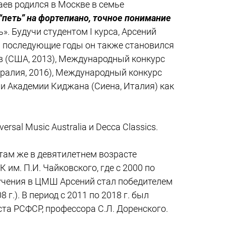
аев родился в Москве в семье
“петь” на фортепиано, точное понимание
ь».
Будучи студентом I курса, Арсений
 В последующие годы он также становился
в (США, 2013), Международный конкурс
стралия, 2016), Международный конкурс
мии Академии Киджана (Сиена, Италия) как
al Music Australia и Decca Classics.
 там же в девятилетнем возрасте
им. П.И. Чайковского, где с 2000 по
бучения в ЦМШ Арсений стал победителем
.). В период с 2011 по 2018 г. был
ста РСФСР, профессора С.Л. Доренского.