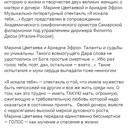
историю о жизни и творчестве двух великих женщин, о
матери и дочери - Марине Цветаевой и Ариадне Эфрон.
Музыкально-литературный спектакль «Я искала
тебя…» будет представлен в сопровождении
Академического симфонического оркестра Самарской
филармонии под управлением дирижера Филиппо
Десси (Италия-Россия).
Марина Цветаева и Ариадна Эфрон. Таланты и судьбы
их уникальны. Такого всемогущего Дара слова не
удостоились от Бога простые смертные. «...Ибо раз
голос тебе, поэт, дан, остальное — взято...». Такие
испытания и муки сердца выпадали тоже немногим.
«Я искала тебя» — спектакль о той, что имела мужество
быть непохожей на других и все же жить среди них. О
том, как это трудно — иметь ТАКУЮ мать, огромную,
сжигающую и требовательную любовь которой надо
оказаться в состоянии принять... Своей дочери, вместе
с недосягаемо высокой меркой духовного роста,
Марина Цветаева передала единственно бессмертное
— ГОЛОС — как мучение и спасение в жизни: