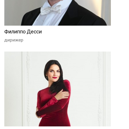
Филиппо Десси
дирижер