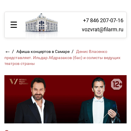
+7 846 207-07-16
vozvrat@filarm.ru
←
/
/
Афиша концертов в Самаре
Денис Власенко
представляет. Ильдар Абдразаков (бас) и солисты ведущих
театров страны