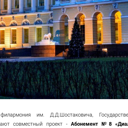
я филармония им. Д.Д.Шостаковича, Государс
жают совместный проект -
Абонемент №8 «Диал