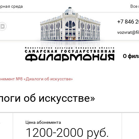
рная среда
Все
+7 846 2
vozvrat@fi
О фил
немент №8 «Диалоги об искусстве»
оги об искусстве»
в
Цена абонемента
1200-2000 руб.