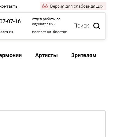
 контакты
Версия
для слабовидящих
отдел работы со
07-07-16
слушателями
Поиск
larm.ru
возврат эл. билетов
армонии
Артисты
Зрителям