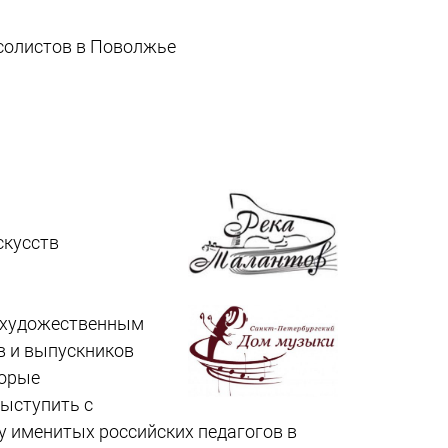
 солистов в Поволжье
скусств
н художественным
в и выпускников
торые
выступить с
 у именитых российских педагогов в