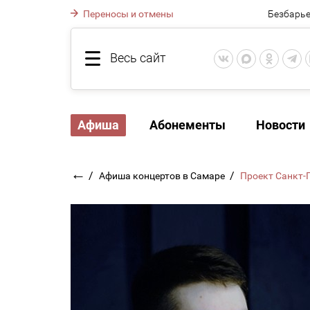
Переносы и отмены
Безбарье
Весь сайт
Афиша
Абонементы
Новости
←
/
/
Афиша концертов в Самаре
Проект Санкт-