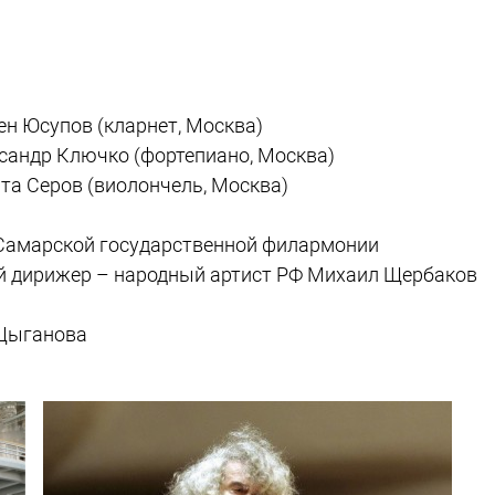
н Юсупов (кларнет, Москва)
сандр Ключко (фортепиано, Москва)
а Серов (виолончель, Москва)
 Самарской государственной филармонии
й дирижер – народный артист РФ Михаил Щербаков
 Цыганова