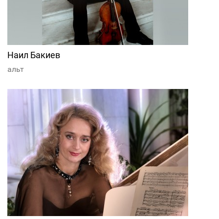
Наил Бакиев
альт