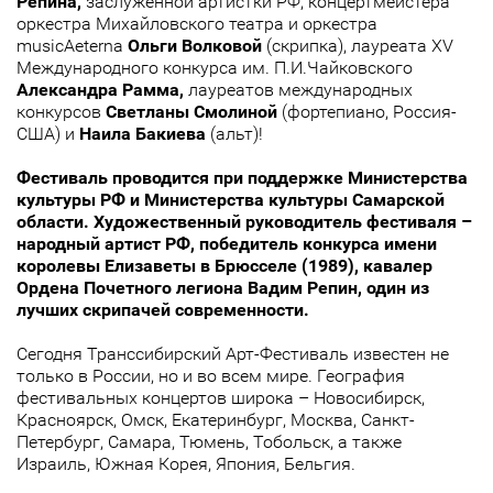
Репина,
заслуженной артистки РФ, концертмейстера
оркестра Михайловского театра и оркестра
musicAeterna
Ольги Волковой
(скрипка), лауреата XV
Международного конкурса им. П.И.Чайковского
Александра Рамма,
лауреатов международных
конкурсов
Светланы Смолиной
(фортепиано, Россия-
США) и
Наила Бакиева
(альт)!
Фестиваль проводится при поддержке Министерства
культуры РФ и Министерства культуры Самарской
области. Художественный руководитель фестиваля –
народный артист РФ, победитель конкурса имени
королевы Елизаветы в Брюсселе (1989), кавалер
Ордена Почетного легиона Вадим Репин, один из
лучших скрипачей современности.
Сегодня Транссибирский Арт-Фестиваль известен не
только в России, но и во всем мире. География
фестивальных концертов широка – Новосибирск,
Красноярск, Омск, Екатеринбург, Москва, Санкт-
Петербург, Самара, Тюмень, Тобольск, а также
Израиль, Южная Корея, Япония, Бельгия.