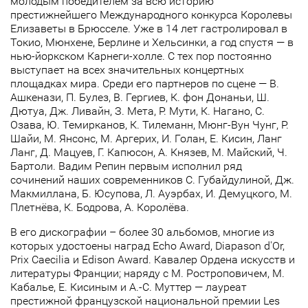
молодым победителем за всю историю
престижнейшего Международного конкурса Королевы
Елизаветы в Брюсселе. Уже в 14 лет гастролировал в
Токио, Мюнхене, Берлине и Хельсинки, а год спустя — в
нью-йоркском Карнеги-холле. С тех пор постоянно
выступает на всех значительных концертных
площадках мира. Среди его партнеров по сцене — В.
Ашкенази, П. Булез, В. Гергиев, К. фон Донаньи, Ш.
Дютуа, Дж. Ливайн, З. Мета, Р. Мути, К. Нагано, С.
Озава, Ю. Темирканов, К. Тилеманн, Мюнг-Вун Чунг, Р.
Шайи, М. Янсонс, М. Аргерих, И. Голан, Е. Кисин, Ланг
Ланг, Д. Мацуев, Г. Капюсон, А. Князев, М. Майский, Ч.
Бартоли. Вадим Репин первым исполнил ряд
сочинений наших современников С. Губайдулиной, Дж.
Макмиллана, Б. Юсупова, Л. Ауэрбах, И. Демуцкого, М.
Плетнёва, К. Бодрова, А. Королёва.
В его дискографии – более 30 альбомов, многие из
которых удостоены наград Echo Award, Diapason d'Or,
Prix Caecilia и Edison Award. Кавалер Ордена искусств и
литературы Франции; наряду с М. Ростроповичем, М.
Кабалье, Е. Кисиным и А.-С. Муттер — лауреат
престижной французской национальной премии Les