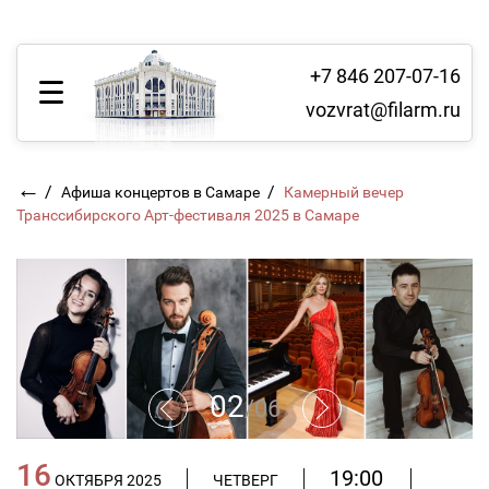
+7 846 207-07-16
vozvrat@filarm.ru
←
/
/
Афиша концертов в Самаре
Камерный вечер
Транссибирского Арт-фестиваля 2025 в Самаре
02
/
06
16
19:00
ОКТЯБРЯ 2025
ЧЕТВЕРГ