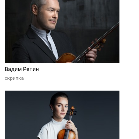
Вадим Репин
скрипка