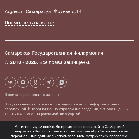
Адрес: г. Самара, ул. Фрунзе д.141
Посмотреть на карте
Самарская Государственная Филармония.
©
2010 - 2026.
Все права защищены.
Защита персональных данных
Вся указанная на сайте информация является информационно-
справочной. Информационно-справочные сведения, включая цены и
т.п., не являются ни рекламой, ни офертой
Создание сайта -
Комплексное
Мы используем cookie. Во время посещения сайта Самарской
mediaidea
продвижение сайтов
филармонии Вы соглашаетесь с тем, что мы обрабатываем ваши
персональные данные с использованием метрических программ.