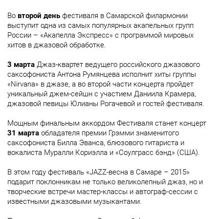
Во
второй день
фестиваля в Самарской филармонии
выступит одна из самых популярных акапельных групп
России – «Акапелла Экспресс» с программой мировых
хитов в джазовой обработке.
3 марта
Джаз-квартет ведущего российского джазового
саксофониста Антона Румянцева исполнит хиты группы
«Nirvana» в джазе, а во второй части концерта пройдет
уникальный джем-сейшн с участием Даниила Крамера,
джазовой певицы Юлианы Рогачевой и гостей фестиваля.
Мощным финальным аккордом Фестиваля станет концерт
31 марта
обладателя премии Грэмми знаменитого
саксофониста Билла Эванса, блюзового гитариста и
вокалиста Муралли Кориэлла и «Соулграсс бэнд» (США).
В этом году фестиваль «JAZZ-весна в Самаре – 2015»
подарит поклонникам не только великолепный джаз, но и
творческие встречи мастер-классы и автограф-сессии с
известными джазовыми музыкантами.