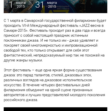
1
31
марта
марта
2015
2015
С 1 марта в Самарской государственной филармонии будет
проходить VII-й Международный фестиваль «JAZZ-весна в
Самаре-2015». Фестиваль проходит раз в два года и всегда
приносит с собой настоящий праздник истинным
поклонникам джаза. И не только им - джаз удивляет и
покоряет своей многомерностью и импровизационной
свободой тех, кто только открывает для себя этот
фантастический, непредсказуемый мир так не похожей на
другие жанры музыки.
Этот фестиваль – еще одна яркая форма существования
джаза: это парад талантов, стилей, джазовых эпох,
различных взглядов на джазовое исполнительское
искусство. В течение четырех фестивальных дней
филармония объединит на одной сцене признанных
авторитетов и лучших представителей молодого поколения
российского джаза.