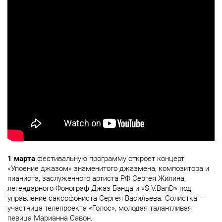
1 марта
фестивальную программу откроет концерт
«Упоение джазом» знаменитого джазмена, композитора и
пианиста, заслуженного артиста РФ Сергея Жилина,
легендарного Фонограф Джаз Бэнда и «S.V.BanD» под
управление саксофониста Сергея Васильева. Солистка –
участница телепроекта «Голос», молодая талантливая
певица Марианна Савон.