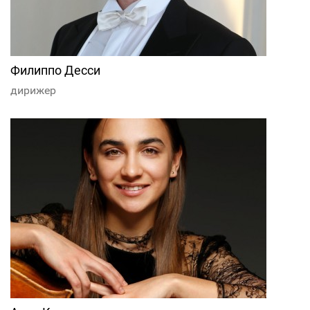
Филиппо Десси
дирижер