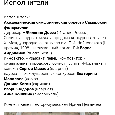
Исполнители
Исполнители:
Академический симфонический оркестр Самарской
филармонии
Дирижер –
Филиппо Десси
(Италия-Россия)
Солисты: лауреат международных конкурсов, лауреат
XI Международного конкурса им. П.И. Чайковского (III
премия, 1998), заслуженный артист РФ
Борис
Андрианов
(виолончель)
Киноактер, музыкант, певец, композитор и
музыкальный продюсер, солист группы «Моральный
кодекс»
Сергей Мазаев
(кларнет)
лауреаты международных конкурсов
Екатерина
Мочалова
(домра)
Даниил Коган
(скрипка)
Игорь Федоров
(кларнет)
Анна Кошкина
(виолончель)
Концерт ведет лектор-музыковед Ирина Цыганова