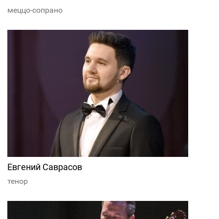
меццо-сопрано
Евгений Саврасов
тенор