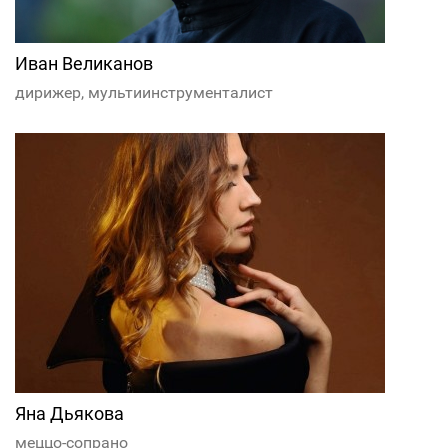
Иван Великанов
дирижер, мультиинструменталист
Яна Дьякова
меццо-сопрано