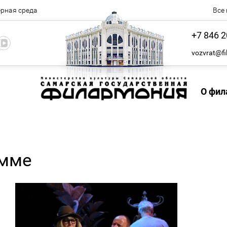
рная среда
Все
+7 846 2
vozvrat@fi
О фил
амме