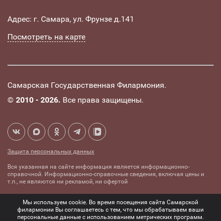
Адрес: г. Самара, ул. Фрунзе д.141
Посмотреть на карте
Самарская Государственная Филармония.
©
2010 - 2026.
Все права защищены.
Защита персональных данных
Вся указанная на сайте информация является информационно-
справочной. Информационно-справочные сведения, включая цены и
т.п., не являются ни рекламой, ни офертой
Создание сайта -
Комплексное
Мы используем cookie. Во время посещения сайта Самарской
mediaidea
продвижение сайтов
филармонии Вы соглашаетесь с тем, что мы обрабатываем ваши
персональные данные с использованием метрических программ.