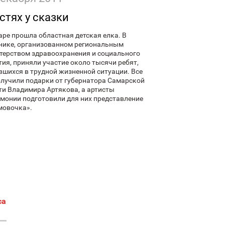
остях у сказки
аре прошла областная детская елка. В
нике, организованном региональным
терством здравоохранения и социального
тия, приняли участие около тысячи ребят,
вшихся в трудной жизненной ситуации. Все
олучили подарки от губернатора Самарской
ти Владимира Артякова, а артисты
монии подготовили для них представление
овочка».
са