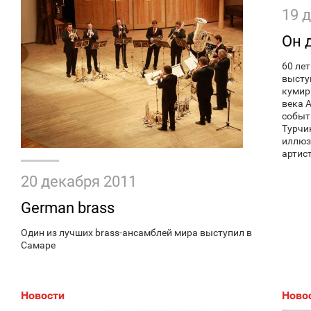
19 
Он 
60 ле
высту
кумир
века 
событ
Турчи
иллюз
артист
20 декабря 2011
German brass
Один из лучших brass-ансамблей мира выступил в
Самаре
Новости
Ново