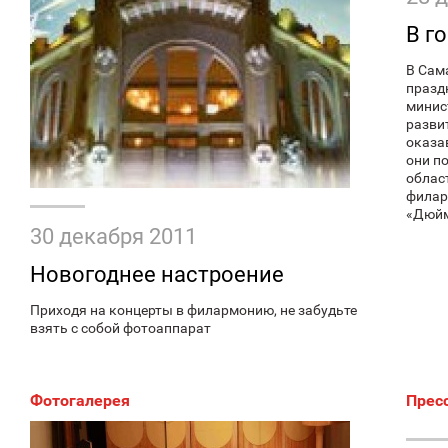
В г
В Сам
празд
минис
разви
оказа
они п
облас
филар
«Дюйм
30 декабря 2011
Новогоднее настроение
Приходя на концерты в филармонию, не забудьте
взять с собой фотоаппарат
Фотогалерея
Прес