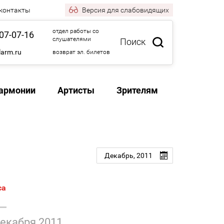
 контакты
Версия
для слабовидящих
отдел работы со
07-07-16
слушателями
Поиск
larm.ru
возврат эл. билетов
армонии
Артисты
Зрителям
Декабрь,
2011
са
декабря 2011