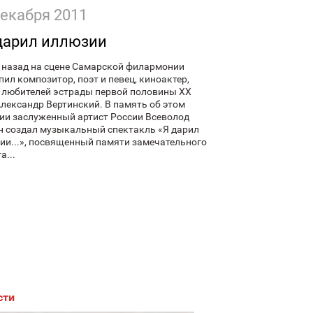
декабря 2011
дарил иллюзии
т назад на сцене Самарской филармонии
пил композитор, поэт и певец, киноактер,
 любителей эстрады первой половины XX
Александр Вертинский. В память об этом
ии заслуженный артист России Всеволод
н создал музыкальный спектакль «Я дарил
ии...», посвященный памяти замечательного
а...
сти