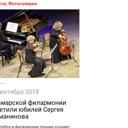
сти
,
Фотогалерея
сентября 2018
амарской филармонии
етили юбилей Сергея
манинова
нтября в филармонии прошел концерт