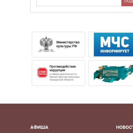
АФИША
НОВОС