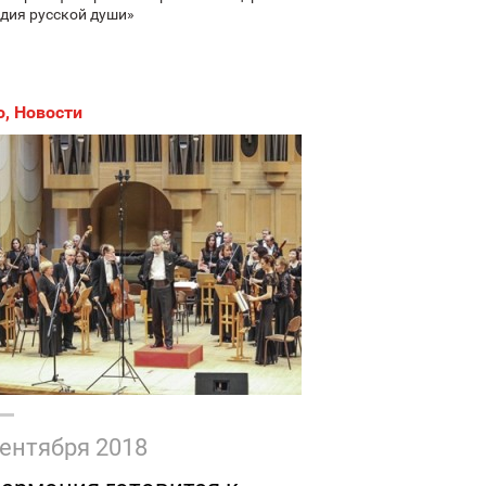
дия русской души»
о
,
Новости
сентября 2018