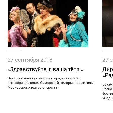
27 сентября 2018
27 
«Здравствуйте, я ваша тётя!»
Дир
«Ра
Чисто английскую историю представили 25
сентября зрителям Самарской филармонии звёзды
30 се
Московского театра оперетты
Елена
фести
«Ради