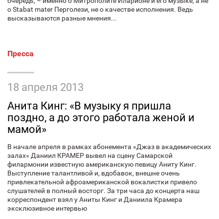
очередь, – именно о Митрополите Иларионе и его музыке, а не
о Stabat mater Перголези, не о качестве исполнения. Ведь
высказываются разные мнения...
Пресса
18 апреля 2013
Анита Кинг: «В музыку я пришла
поздно, а до этого работала женой и
мамой»
В начале апреля в рамках абонемента «Джаз в академических
залах» Даниил КРАМЕР вывел на сцену Самарской
филармонии известную американскую певицу Аниту Кинг.
Выступление талантливой и, вдобавок, внешне очень
привлекательной афроамериканской вокалистки привело
слушателей в полный восторг. За три часа до концерта наш
корреспондент взял у Аниты Кинг и Даниила Крамера
эксклюзивное интервью