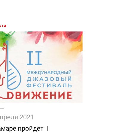
сти
апреля 2021
амаре пройдет II