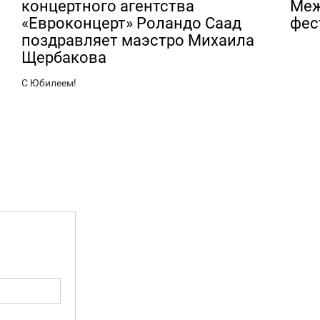
концертного агентства
Меж
«Евроконцерт» Роландо Саад
фес
поздравляет маэстро Михаила
Щербакова
С Юбилеем!