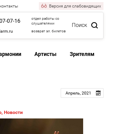
 контакты
Версия
для слабовидящих
отдел работы со
07-07-16
слушателями
Поиск
larm.ru
возврат эл. билетов
армонии
Артисты
Зрителям
Апрель,
2021
о
,
Новости