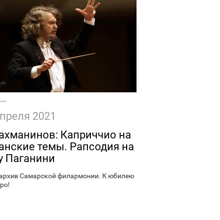
апреля 2021
Рахманинов: Каприччио на
анские темы. Рапсодия на
у Паганини
архив Самарской филармонии. К юбилею
ро!