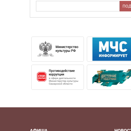
АФИША
НОВОС