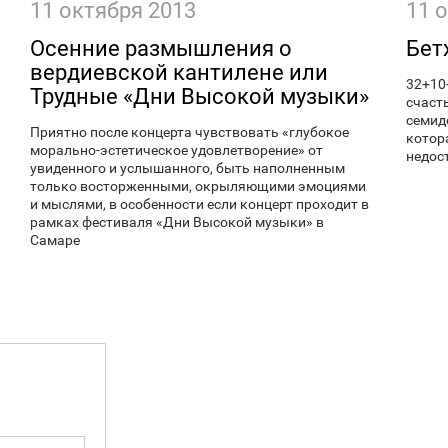
11 октября 2013
11 
Осенние размышления о
Бет
вердиевской кантилене или
32+10
Трудные «Дни Высокой музыки»
счаст
семид
Приятно после концерта чувствовать «глубокое
котор
морально-эстетическое удовлетворение» от
недос
увиденного и услышанного, быть наполненным
только восторженными, окрыляющими эмоциями
и мыслями, в особенности если концерт проходит в
рамках фестиваля «Дни Высокой музыки» в
Самаре