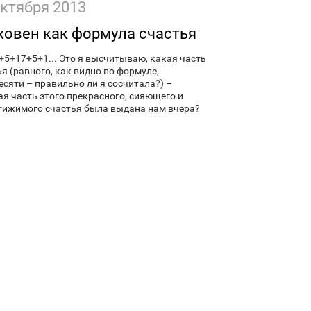
октября 2013
ховен как формула счастья
+5+17+5+1... Это я высчитываю, какая часть
ья (равного, как видно по формуле,
есяти – правильно ли я сосчитала?) –
ая часть этого прекрасного, сияющего и
тижимого счастья была выдана нам вчера?