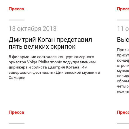
Пресса
Прес
13 октября 2013
11 
Дмитрий Коган представил
Выс
пять великих скрипок
Призн
прису
В филармонии состоялся концерт камерного
конце
оркестра Volga Philharmonic под управлением
строг
дирижера и солиста Дмитрия Когана. Им
музык
завершился фестиваль «Дни высокой музыки в
назид
Самаре»
обрам
четыр
нежны
Пресса
Прес