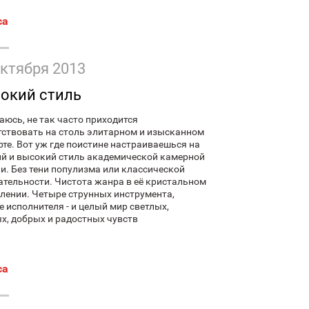
са
октября 2013
окий стиль
аюсь, не так часто приходится
тствовать на столь элитарном и изысканном
рте. Вот уж где поистине настраиваешься на
ий и высокий стиль академической камерной
и. Без тени популизма или классической
ательности. Чистота жанра в её кристальном
лении. Четыре струнных инструмента,
е исполнителя - и целый мир светлых,
х, добрых и радостных чувств
са