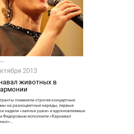
октября 2013
навал животных в
армонии
транты поменяли строгие концертные
мы на разноцветные наряды, первые
ки надели «заячьи ушки» и вдохновляемые
м Федоровым исполнили «Карнавал
ных»...