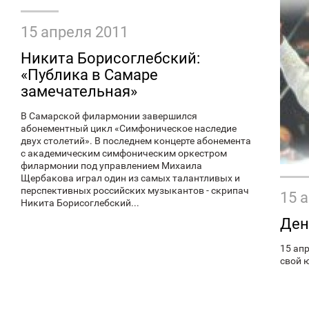
15 апреля 2011
Никита Борисоглебский:
«Публика в Самаре
замечательная»
В Самарской филармонии завершился
абонементный цикл «Симфоническое наследие
двух столетий». В последнем концерте абонемента
с академическим симфоническим оркестром
филармонии под управлением Михаила
Щербакова играл один из самых талантливых и
перспективных российских музыкантов - скрипач
15 
Никита Борисоглебский...
Ден
15 ап
свой 